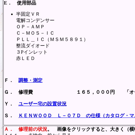
E． 使用部品
半固定ＶＲ 
電解コンデンサー 
ＯＰ－ＡＭＰ 
Ｃ－ＭＯＳ－ＩＣ
ＰＬＬ＿ＩＣ（ＭＳＭ５８９
整流ダイオード
３Pインレット
赤ＬＥＤ 
Ｆ．
調整・測定
Ｇ． 修理費 １６５，０００円 「オーバ
Ｙ．
ユーザー宅の設置状況
Ｓ．
ＫＥＮＷＯＯＤ Ｌ－０７Ｄ の仕様（カタログ・マ
Ａ．
修理前の状況
。 画像をクリックすると、大きく（横幅