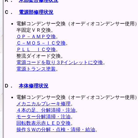
Ｋ．
木部架台修理状況
Ｃ．
電源部修理状況
電解コンデンサー交換（オーディオコンデンサー使用
半固定ＶＲ交換。
ＯＰ－ＡＭＰ交換
。
Ｃ－ＭＯＳ－ＩＣ交換
。
ＰＬＬ＿ＩＣ交換
。
整流ダイオード交換。
電源コードを取り３Pインレットに交換
。
電源トランス塗装
。
Ｄ．
本体修理状況
電解コンデンサー交換（オーディオコンデンサー使用
メカニカルブレーキ修理
。
４本の足、分解清掃・注油
。
モーター分解清掃・注油
。
回転数表示赤ＬＥＤ交換
。
操作ＳＷの分解・点検・清掃・給油
。