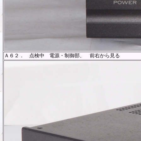
Ａ６２． 点検中 電源・制御部、 前右から見る