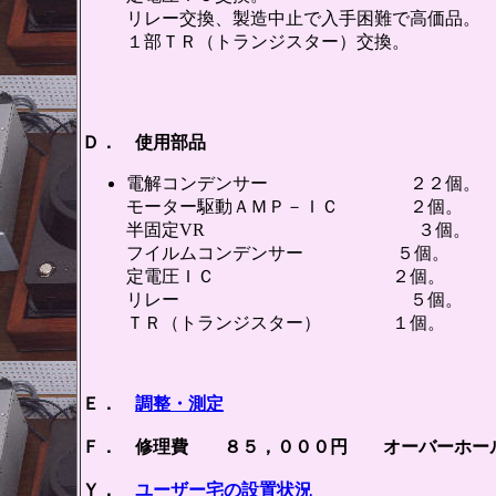
リレー交換、製造中止で入手困難で高価品。
１部ＴＲ（トランジスター）交換。
Ｄ． 使用部品
電解コンデンサー ２２個。
モーター駆動ＡＭＰ－ＩＣ ２個。
半固定VR ３個。
フイルムコンデンサー ５個。
定電圧ＩＣ ２個。
リレー ５個。
ＴＲ（トランジスター） １個。
Ｅ．
調整・測定
Ｆ． 修理費 ８５，０００円 オーバーホー
Ｙ．
ユーザー宅の設置状況