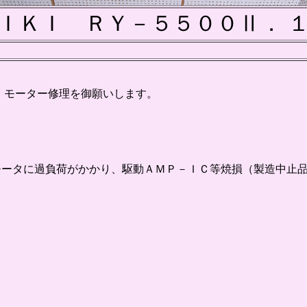
ＩＫＩ ＲＹ－５５００Ⅱ． 
、モーター修理を御願いします。
モータに過負荷がかかり、駆動ＡＭＰ－ＩＣ等焼損（製造中止