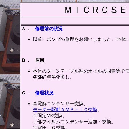
ＭＩＣＲＯＳＥ
Ａ．
修理前の状況
以前、ポンプの修理をお願いしました。 本体
Ｂ． 原因
本体のターンテーブル軸のオイルの固着等で
各部経年劣化多し。
Ｃ．
修理状況
全電解コンデンサー交換。
モーター駆動ＡＭＰ－ＩＣ交換
。
半固定VR交換。
１部フイルムコンデンサー追加・交換。
定電圧ＩＣ交換。