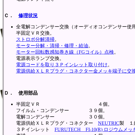
Ｃ．
修理状況
全電解コンデンサー交換（オーディオコンデンサー使
半固定ＶＲ交換。
ストロボ分解清掃
。
モーター分解・清掃・修理・給油
。
モーター回転数感知巻き線（FGコイル）点検
。
電源表示ランプ交換。
電源コードを取り３Ｐインレット取り付け
。
電源供給ＸＬＲプラグ・コネクター金メッキ端子に交
Ｄ． 使用部品
半固定ＶＲ ４個。
フイルム・コンデンサー ３９個。
電解コンデンサー ３０個。
電源供給ＸＬＲプラグ・コネクター
NEUTRIC
製 １
３Ｐインレット
FURUTECH FI-10(R) ロジウムメッ