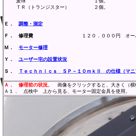
麦球 １個。
ＴＲ（トランジスター） ２個。
Ｅ．
調整・測定
Ｆ． 修理費
１２０．０００円 オーバー
Ｍ．
モーター修理
Ｙ．
ユーザー宅の設置状況
Ｓ．
Ｔｅｃｈｎｉｃｓ ＳＰ－１０ｍｋⅡ の仕様（マニ
Ａ．
修理前の状況
。 画像をクリックすると、大きく（横幅
Ａ１． 点検中 上から見る、モーター固定金具を使用。