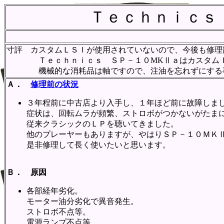
Ｔｅｃｈｎｉｃｓ
寸評 カスタムＬＳＩが使用されていないので、今後も修理
Ｔｅｃｈｎｉｃｓ ＳＰ－１０MKⅡａはカスタムＩ
機械的な消耗品は軸ですので、注油を忘れずにする
Ａ．
修理前の状況
３年程前に中古店より入手し、１年ほど前に故障しま
症状は、回転ムラが頻繁、ストロボがつかないがたま
従来クラシックのＬＰを聴いてきました。
他のプレーヤーもありますが、やはりＳＰ－１０ＭＫ
是非修理して長く使いたいと思います。
Ｂ． 原因
各部経年劣化。
モーター油分劣化で異音発生。
ストロボ不点等。
電源ランプ不点等