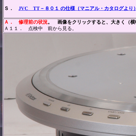
Ｓ．
JVC TT－８０１ の仕様（マニアル・カタログより
Ａ．
修理前の状況
。 画像をクリックすると、大きく（横幅
Ａ１１． 点検中 前から見る。