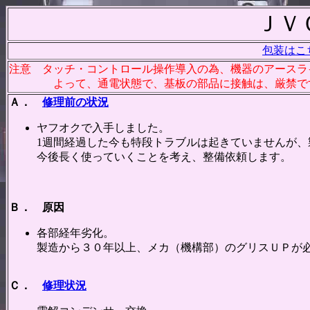
ＪＶ
包装はこ
注意 タッチ・コントロール操作導入の為、機器のアースラ
よって、通電状態で、基板の部品に接触は、厳禁です
Ａ．
修理前の状況
ヤフオクで入手しました。
1週間経過した今も特段トラブルは起きていませんが、
今後長く使っていくことを考え、整備依頼します。
Ｂ． 原因
各部経年劣化。
製造から３０年以上、メカ（機構部）のグリスＵＰが
Ｃ．
修理状況