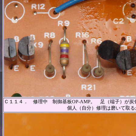
Ｃ１１４． 修理中 制御基板OP-AMP。 足（端子）が
個人（自分）修理は磨いて取るが、当方は商