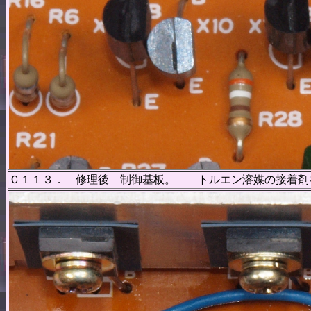
Ｃ１１３． 修理後 制御基板。 トルエン溶媒の接着剤