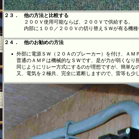
２３． 他の方法と比較する
２００Ｖ使用可能ならば、２００Ｖで供給する。
内部に１００／２００Ｖの切り替えＳＷが有る機種や、
２４． 他のお勧めの方法
外部に電源ＳＷ（２０Ａのブレーカー）を付け、ＡＭ
普通のＡＭＰは機械的なＳＷです、是が力が弱くなり
同じようにリレー方式にするのが理想ですが、簡単な
又、電気を２極共、完全に遮断しますので、雷等も少