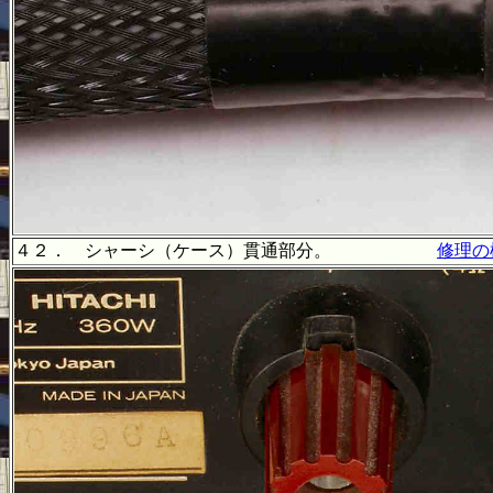
４２． シャーシ（ケース）貫通部分。
修理の