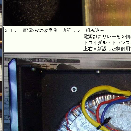
３４． 電源SWの改良例 遅延リレー組み込み
電源部にリレーを２個新設＝真ん
トロイダル・トランスを使用しているので、
上右＝新設した制御用電源部 右端＝ラッ