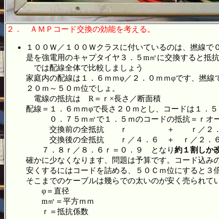
２．
ＡＭＰコード交換の効能を考える。
１００Ｗ／１００Ｗクラスに付いているのは、撚線で
是を強電用のキャプタイヤ３．５m㎡に交換すると抵
では配線全体で比較しましょう
家庭内の配線は１．６ｍｍφ／２．０ｍｍφです、撚線
２０ｍ～５０ｍ位でしょ。
電線の抵抗は R＝ｒ×長さ／断面積
配線＝１．６ｍｍφで長さ２０ｍとし、コードは１．５
０．７５ｍ㎡で１．５ｍのコードの抵抗＝ｒオー
交換前の全抵抗 ｒ ＋ ｒ／２．６×２
交換後の全抵抗 ｒ／４．６ ＋ ｒ／２．６
７．８ｒ／８．６ｒ＝０．９ となり
約１割しか
確かに少なくなります、問題は予算です。コード込み
安くするにはコードを詰める、５０Ｃｍ位にすると３
そこまでのケーブルは幾らでの太いのが安く売られて
φ＝直径
m㎡＝平方ｍｍ
ｒ＝抵抗係数