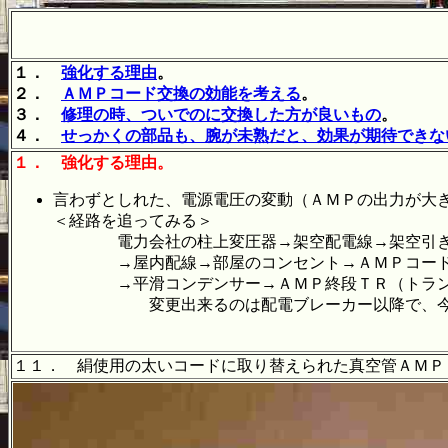
１．
強化する理由
。
２．
ＡＭＰコード交換の効能を考える
。
３．
修理の時、ついでのに交換した方が良いもの
。
４．
せっかくの部品も、腕が未熟だと、効果が期待できな
１．
強化する理由。
言わずとしれた、電源電圧の変動（ＡＭＰの出力が大
＜経路を追ってみる＞
電力会社の柱上変圧器→架空配電線→架空引き込
→屋内配線→部屋のコンセント→ＡＭＰコード→
→平滑コンデンサー→ＡＭＰ終段ＴＲ（トラン
変更出来るのは配電ブレーカー以降で、今回タ
１１． 絹使用の太いコードに取り替えられた真空管ＡＭＰ