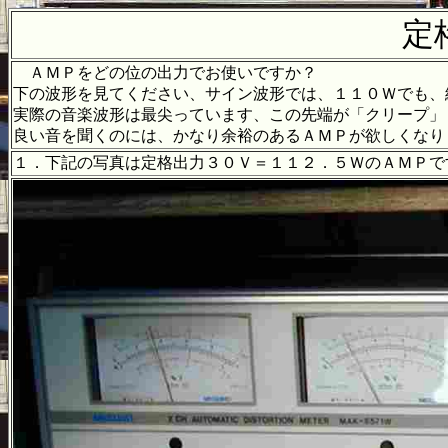
定
ＡＭＰをどの位の出力でお使いですか？
下の波形を見てください、サイン波形では、１１０Ｗでも、
実際の音楽波形は最尖っています、この先端が「クリープ」（c
良い音を聞くのには、かなり余裕のあるＡＭＰが欲しくなり
１．下記の写真は定格出力３０Ｖ＝１１２．５ＷのＡＭＰで