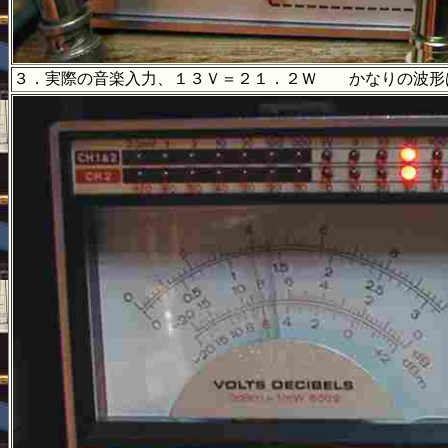
３．実際の音楽入力、１３Ｖ＝２１．２Ｗ かなりの波形