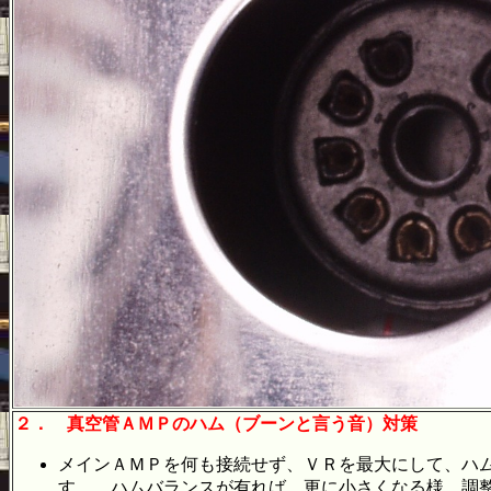
２．
真空管ＡＭＰのハム（ブーンと言う音）対策
メインＡＭＰを何も接続せず、ＶＲを最大にして、ハ
す。 ハムバランスが有れば、更に小さくなる様、調