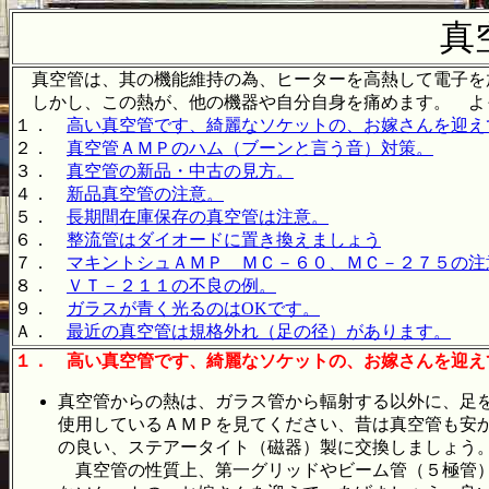
真
真空管は、其の機能維持の為、ヒーターを高熱して電子を
しかし、この熱が、他の機器や自分自身を痛めます。 よ
１．
高い真空管です、綺麗なソケットの、お嫁さんを迎え
２．
真空管ＡＭＰのハム（ブーンと言う音）対策。
３．
真空管の新品・中古の見方。
４．
新品真空管の注意。
５．
長期間在庫保存の真空管は注意。
６．
整流管はダイオードに置き換えましょう
７．
マキントシュＡＭＰ ＭＣ－６０、ＭＣ－２７５の注
８．
ＶＴ－２１１の不良の例。
９．
ガラスが青く光るのはOKです。
Ａ．
最近の真空管は規格外れ（足の径）があります。
１．
高い真空管です、綺麗なソケットの、お嫁さんを迎え
真空管からの熱は、ガラス管から輻射する以外に、足
使用しているＡＭＰを見てください、昔は真空管も安
の良い、ステアータイト（磁器）製に交換しましょう。
真空管の性質上、第一グリッドやビーム管（５極管）