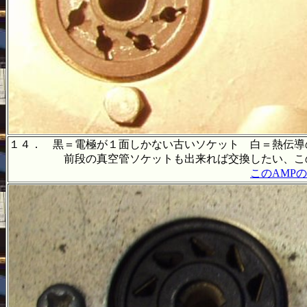
１４． 黒＝電極が１面しかない古いソケット 白＝熱伝導
前段の真空管ソケットも出来れば交換したい、この接
このAMP