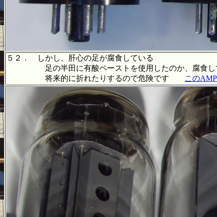
５２． しかし、肝心の足が腐食している
足の半田に有酸ペーストを使用したのか、腐食してい
将来的に折れたりするので危険です
このAM