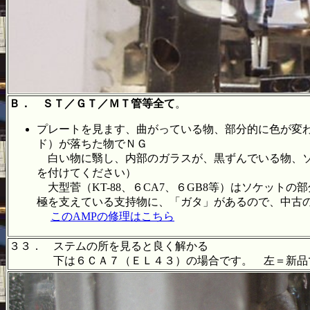
Ｂ． ＳＴ／ＧＴ／ＭＴ管等全て
。
プレートを見ます、曲がっている物、部分的に色が変
ド）が落ちた物でＮＧ
白い物に翳し、内部のガラスが、黒ずんでいる物、ソ
を付けてください）
大型菅（KT-88、６CA7、６GB8等）はソケッ
極を支えている支持物に、「ガタ」があるので、中古
このAMPの修理はこちら
３３． ステムの所を見ると良く解かる
下は６ＣＡ７（ＥＬ４３）の場合です。 左＝新品でガ