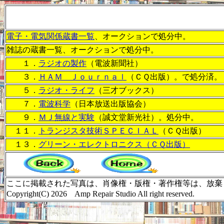
電子・電気関係蔵書一覧
、オークションで処分中。
雑誌の蔵書一覧、オークションで処分中。
１．
ラジオの製作
（電波新聞社）
３．
ＨＡＭ Ｊｏｕｒｎａｌ
（ＣＱ出版）。で処分済。
５．
ラジオ・ライフ
（三才ブックス）
７．
電波科学
（日本放送出版協会）
９．
ＭＪ無線と実験
（誠文堂新光社）。処分中。
１１．
トランジスタ技術ＳＰＥＣＩＡＬ
（ＣＱ出版）
１３．
グリーン・エレクトロニクス（ＣＱ出版）
ここに掲載された写真は、肖像権・版権・著作権等は、放棄
Copyright(C) 2026 Amp Repair Studio All righ