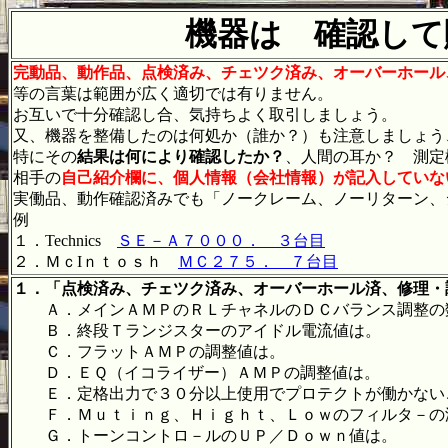
機器は 確認して
完動品、動作品、点検済み、チェツク済み、オーバーホール
等の言葉は範囲が広く適切では有りません。
お互いで十分確認し合、気持ちよく取引しましょう。
又、機器を整備したのは何処か（誰か？）も注意しましょう
特にその
結果は何により確認したか？
、人間の耳か？ 測定
相手の
自己紹介欄に、個人情報（会社情報）が記入していな
実働品、動作確認済みでも「ノークレーム、ノーリターン、
例
１．Technics
ＳＥ－Ａ７０００． ３台目
２．ＭｃIｎｔｏｓｈ
ＭＣ２７５． ７台目
１．「点検済み、チェツク済み、オーバーホール済、修理・
Ａ．メインＡＭＰのＲＬチャネルのＤＣバランス調整の
Ｂ．終段Ｔランジスターのアイドル電流値は。
Ｃ．フラットＡＭＰの調整値は。
Ｄ．ＥＱ（イコライザー）ＡＭＰの調整値は。
Ｅ．定格出力で３０分以上使用でプロテクトが働かない
Ｆ．Ｍｕｔｉｎｇ、Ｈｉｇｈｔ、Ｌｏｗのフィルタ－の
Ｇ．トーンコントロ－ルのＵＰ／Ｄｏｗｎ値は。