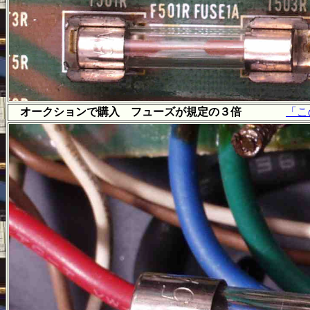
オークションで購入 フューズが規定の３倍
「こ