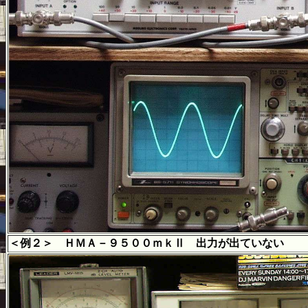
＜例２＞ ＨＭＡ－９５００ｍｋⅡ 出力が出ていない