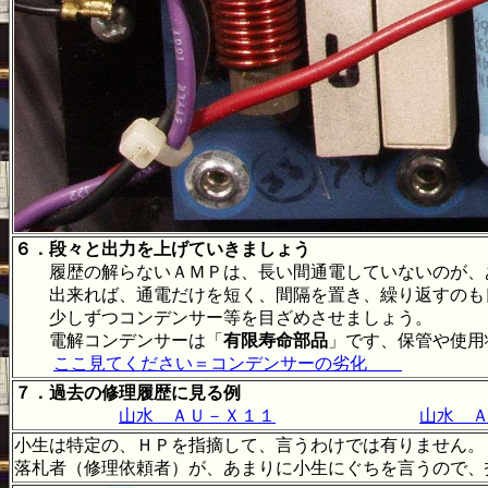
６．段々と出力を上げていきましょう
履歴の解らないＡＭＰは、長い間通電していないのが、あ
出来れば、通電だけを短く、間隔を置き、繰り返すのも
少しずつコンデンサー等を目ざめさせましょう。
電解コンデンサーは「
有限寿命部品
」です、保管や使用
ここ見てください＝コンデンサーの劣化
７．過去の修理履歴に見る例
山水 ＡＵ－Ｘ１１
山水 
小生は特定の、ＨＰを指摘して、言うわけでは有りません。
落札者（修理依頼者）が、あまりに小生にぐちを言うので、