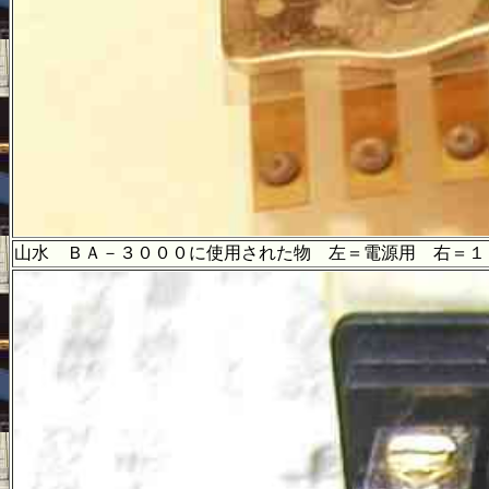
山水 ＢＡ－３０００に使用された物 左＝電源用 右＝