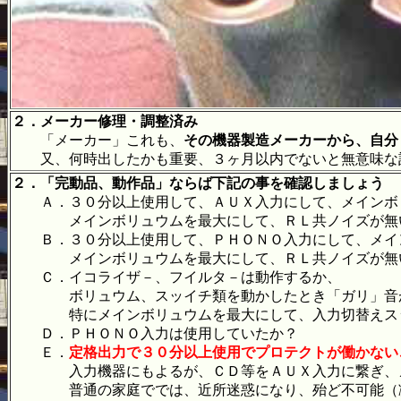
２．メーカー修理・調整済み
「メーカー」これも、
その機器製造メーカーから、自分
又、何時出したかも重要、３ヶ月以内でないと無意味な
２．「完動品、動作品」ならば下記の事を確認しましょう
Ａ．３０分以上使用して、ＡＵＸ入力にして、メインボリ
メインボリュウムを最大にして、ＲＬ共ノイズが無
Ｂ．３０分以上使用して、ＰＨＯＮＯ入力にして、メイン
メインボリュウムを最大にして、ＲＬ共ノイズが無
Ｃ．イコライザ－、フイルタ－は動作するか、
ボリュウム、スッイチ類を動かしたとき「ガリ」音
特にメインボリュウムを最大にして、入力切替えスッ
Ｄ．ＰＨＯＮＯ入力は使用していたか？
Ｅ．
定格出力で３０分以上使用でプロテクトが働かない
入力機器にもよるが、ＣＤ等をＡＵＸ入力に繋ぎ、メ
普通の家庭ででは、近所迷惑になり、殆ど不可能（凝