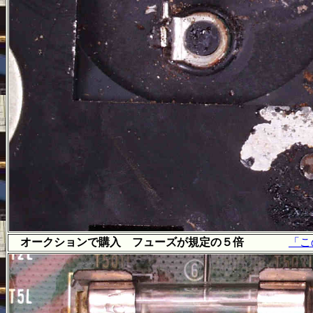
オークションで購入 フューズが規定の５倍
「こ