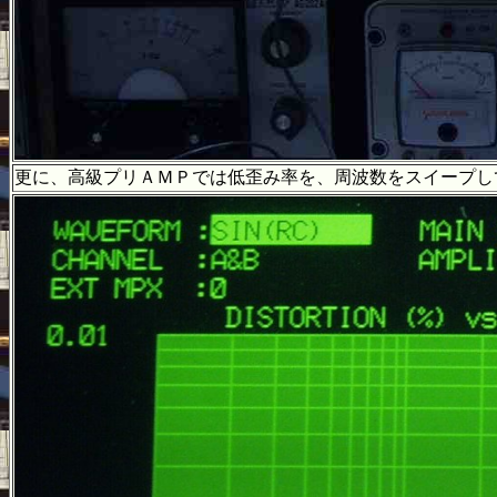
更に、高級プリＡＭＰでは低歪み率を、周波数をスイープ