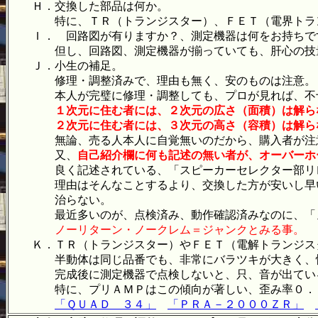
Ｈ．交換した部品は何か。
特に、ＴＲ（トランジスター）、ＦＥＴ（電界トランジ
Ｉ． 回路図が有りますか？、測定機器は何をお持ちで
但し、回路図、測定機器が揃っていても、肝心の技量
Ｊ．小生の補足。
修理・調整済みで、理由も無く、安のものは注意。
本人が完璧に修理・調整しても、プロが見れば、不十
１次元に住む者には、２次元の広さ（面積）は解ら
２次元に住む者には、３次元の高さ（容積）は解らな
無論、売る人本人に自覚無いのだから、購入者が注意
又、
自己紹介欄に何も記述の無い者が、オーバーホ
良く記述されている、「スピーカーセレクター部リレー
理由はそんなことするより、交換した方が安いし早い、
治らない。
最近多いのが、点検済み、動作確認済みなのに、「ノ
ノーリターン・ノークレム＝ジャンクとみる事。
Ｋ．ＴＲ（トランジスター）やＦＥＴ（電解トランジスタ
半動体は同じ品番でも、非常にバラツキが大きく、性能
完成後に測定機器で点検しないと、只、音が出てい
特に、プリＡＭＰはこの傾向が著しい、歪み率０．０
「ＱＵＡＤ ３４」
「ＰＲＡ－２０００ＺＲ」