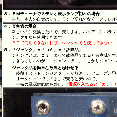
３．ＦＭチューナでステレオ表示ランプ切れの場合
是も、本人の自覚の差で、ランプ切れでなく、ステレオ
４．真空管の場合
新しいのに交換したので、売ります。バイアスにバラツキ
シングルなら使用できます
ＰＰで使用できなければ、シングルでも使用できない
、
５．「ジャンク」＝「ゴミ」＝「故障品」
ジャンクとは、ゴミ、よって故障品であると有意味です
まぎらはしいのが、「ジャンク扱い」、しかしジャンクな
ジャンク品を簡単な故障と思わせる
終段ＴＲ（トランジスター）が短絡し、フューズが飛ん
オークションでこのままで売ると安いので、
基板の電源供給線を外し、
”電源を入れると「カチ」