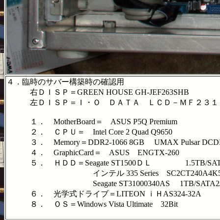
４．臨時のサバー構築時の確認用
右ＤＩＳＰ＝GREEN HOUSE GH-JEF263SHB
左ＤＩＳＰ＝Ｉ・Ｏ ＤＡＴＡ ＬＣＤ－ＭＦ２３
１． MotherBoard＝ ASUS P5Q Premium
２． ＣＰＵ＝ Intel Core 2 Quad Q9650
３． Memory＝DDR2-1066 8GB UMAX Pulsar DCDDR
４． GraphicCard＝ ASUS ENGTX-260
５． ＨＤＤ＝Seagate ST1500ＤＬ 1.5TB/SATA2/7
インテル 335 Series SC2CT240A4K5 ４台 
Seagate ST31000340AS 1TB/SATA2/72
６． 光学式ドライブ＝LITEON ｉＨAS324-32A
８． ＯＳ＝Windows Vista Ultimate 32Bit