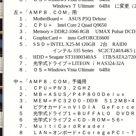
Windows ７ Ultimate 64Bit に変更（2013/
左＝「ＡＭＰ８．ＣＯＭ」用
１． MotherBoard＝ ASUS P5Q Deluxe
２． ＣＰＵ＝ Intel Core 2 Quad Q9650
３． Memory＝DDR2-1066 8GB UMAX Pulsar DCDDR
４． GraphicCard＝ inno GeFORCE6600
５． SＳＤ＝INTEL X25-M 120GB 2台 RAID0
インテル 335 Series SC2CT240A4K5 に変更（
６． HDD＝Seagate ST31000340AS 1TB/SATA2/
７． 光学式ドライブ＝LITEON ｉＨAS324-32A
８． ＯＳ＝Windows Vista Ultimate 64Bit
中＝「ＡＭＰ８．ＣＯＭ」予備用
１． ＣＰＵ＝ＰⅣ３．２ＧＨＺ
２． ＭＢ＝ＡＳＵＳ／Ｐ４Ｐ８００Ｄｅｌｕｘ
３． ＭＥＭ＝ＰＣ３２００－DDＲ ５１２ＭＢ×４
４ ビデオカード＝ｎＶＩＤＩＡ ＧｅＦｏｒｃｅ
５ 光学式ドライブ１＝ＢＵＦＦＡＬＯ ＤＶＤＲ
６ 光学式ドライブ２＝ＣＤ－ＲＯＭ＝５６×
７． ＭｕｌｔｉＣａｒｄＲｅａｄｅｒ
８ ＬＡＮ＝オンボード＋ＣｏｒｅｇａＰＣＩ－Ｔ