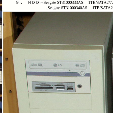
９． ＨＤＤ＝Seagate ST31000333AS 1TB/SATA2/72
Seagate ST31000340AS 1TB/SATA2/72