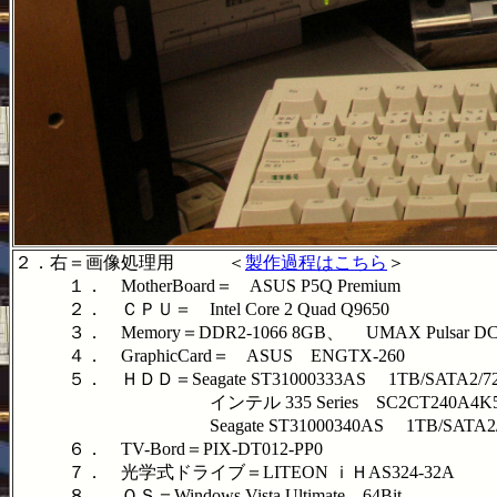
２．右＝画像処理用 ＜
製作過程はこちら
＞
１． MotherBoard＝ ASUS P5Q Premium
２． ＣＰＵ＝ Intel Core 2 Quad Q9650
３． Memory＝DDR2-1066 8GB、 UMAX Pulsar DCD
４． GraphicCard＝ ASUS ENGTX-260
５． ＨＤＤ＝Seagate ST31000333AS 1TB/SATA2/72
インテル 335 Series SC2CT240A4K5 ４台 
Seagate ST31000340AS 1TB/SATA2/72
６． TV-Bord＝PIX-DT012-PP0
７． 光学式ドライブ＝LITEON ｉＨAS324-32A
８． ＯＳ＝Windows Vista Ultimate 64Bit