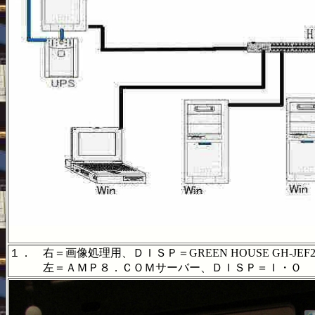
１． 右＝画像処理用、ＤＩＳＰ＝GREEN HOUSE GH-JEF2
左＝ＡＭＰ８．ＣＯＭサーバー、ＤＩＳＰ＝Ｉ・Ｏ Ｄ