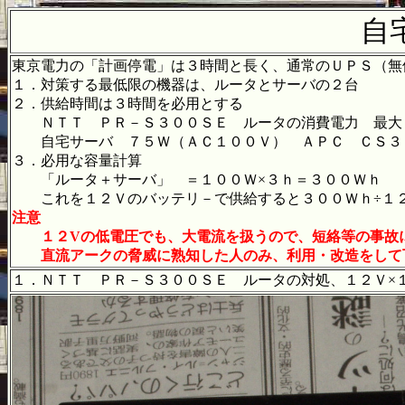
自
東京電力の「計画停電」は３時間と長く、通常のＵＰＳ（無
１．対策する最低限の機器は、ルータとサーバの２台
２．供給時間は３時間を必用とする
ＮＴＴ ＰＲ－Ｓ３００ＳＥ ルータの消費電力 最大
自宅サーバ ７５Ｗ（ＡＣ１００Ｖ） ＡＰＣ ＣＳ３
３．必用な容量計算
「ルータ＋サーバ」 ＝１００Ｗ×３ｈ＝３００Ｗｈ
これを１２Ｖのバッテリ－で供給すると３００Ｗｈ÷１
注意
１２Vの低電圧でも、大電流を扱うので、短絡等の事故
直流アークの脅威に熟知した人のみ、利用・改造をして
１．ＮＴＴ ＰＲ－Ｓ３００ＳＥ ルータの対処、１２Ｖ×