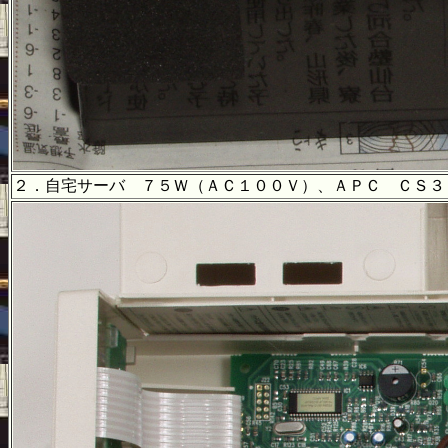
２．自宅サーバ ７５Ｗ（ＡＣ１００Ｖ）、ＡＰＣ ＣＳ