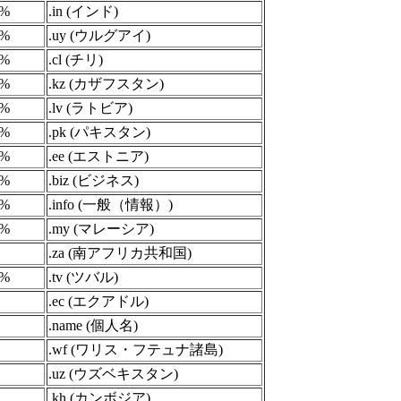
1%
.in (インド)
1%
.uy (ウルグアイ)
1%
.cl (チリ)
1%
.kz (カザフスタン)
1%
.lv (ラトビア)
1%
.pk (パキスタン)
1%
.ee (エストニア)
1%
.biz (ビジネス)
1%
.info (一般（情報）)
1%
.my (マレーシア)
.za (南アフリカ共和国)
1%
.tv (ツバル)
.ec (エクアドル)
.name (個人名)
.wf (ワリス・フテュナ諸島)
.uz (ウズベキスタン)
.kh (カンボジア)