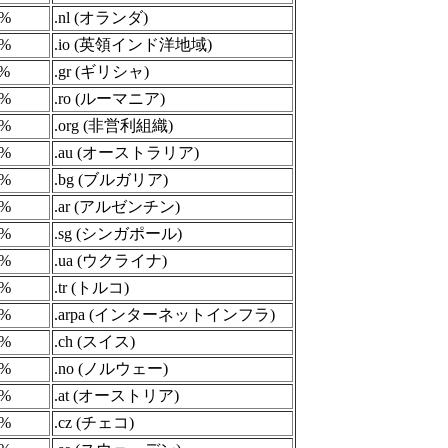
9%
.nl (オランダ)
9%
.io (英領インド洋地域)
1%
.gr (ギリシャ)
9%
.ro (ルーマニア)
6%
.org (非営利組織)
8%
.au (オーストラリア)
6%
.bg (ブルガリア)
6%
.ar (アルゼンチン)
6%
.sg (シンガポール)
4%
.ua (ウクライナ)
5%
.tr (トルコ)
5%
.arpa (インターネットインフラ)
5%
.ch (スイス)
3%
.no (ノルウェー)
4%
.at (オーストリア)
4%
.cz (チェコ)