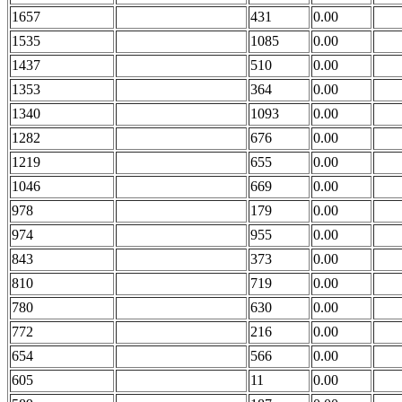
1657
431
0.00
1535
1085
0.00
1437
510
0.00
1353
364
0.00
1340
1093
0.00
1282
676
0.00
1219
655
0.00
1046
669
0.00
978
179
0.00
974
955
0.00
843
373
0.00
810
719
0.00
780
630
0.00
772
216
0.00
654
566
0.00
605
11
0.00