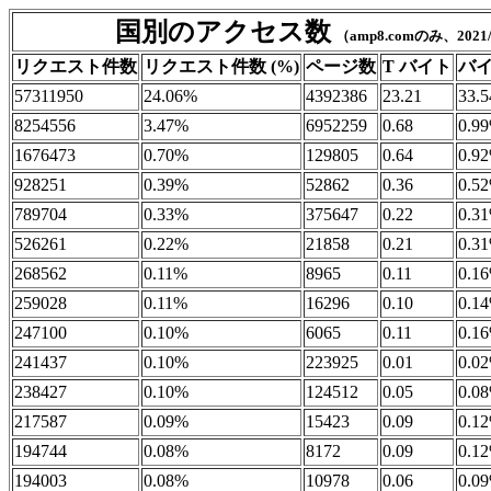
国別のアクセス数
（amp8.comのみ、2021/
リクエスト件数
リクエスト件数 (%)
ページ数
T バイト
バイ
57311950
24.06%
4392386
23.21
33.
8254556
3.47%
6952259
0.68
0.9
1676473
0.70%
129805
0.64
0.9
928251
0.39%
52862
0.36
0.5
789704
0.33%
375647
0.22
0.3
526261
0.22%
21858
0.21
0.3
268562
0.11%
8965
0.11
0.1
259028
0.11%
16296
0.10
0.1
247100
0.10%
6065
0.11
0.1
241437
0.10%
223925
0.01
0.0
238427
0.10%
124512
0.05
0.0
217587
0.09%
15423
0.09
0.1
194744
0.08%
8172
0.09
0.1
194003
0.08%
10978
0.06
0.0