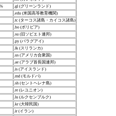
1%
.gl (グリーンランド)
.edu (米国高等教育機関)
.tc (ターコス諸島・カイコス諸島)
.bo (ボリビア)
.su (旧ソビエト連邦)
.py (パラグアイ)
.lk (スリランカ)
.us (アメリカ合衆国)
.ae (アラブ首長国連邦)
.is (アイスランド)
.md (モルドバ)
.sh (セントヘレナ島)
.re (レユニオン)
.lu (ルクセンブルク)
.kr (大韓民国)
.ir (イラン)