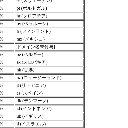
3%
.se (スウェーデン)
4%
.pt (ポルトガル)
3%
.hr (クロアチア)
4%
.by (ベラルーシ)
3%
.fi (フィンランド)
2%
.mx (メキシコ)
2%
[ドメイン名未付与]
3%
.be (ベルギー)
2%
.sk (スロバキア)
3%
.hk (香港)
2%
.nz (ニュージーランド)
2%
.lt (リトアニア)
2%
.es (スペイン)
2%
.dk (デンマーク)
2%
.id (インドネシア)
1%
.uk (イギリス)
2%
.il (イスラエル)