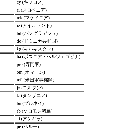
.cy (キプロス)
.si (スロベニア)
.mk (マケドニア)
.ie (アイルランド)
.bd (バングラデシュ)
.do (ドミニカ共和国)
.kg (キルギスタン)
.ba (ボスニア・ヘルツェゴビナ)
.pro (専門家)
.om (オマーン)
.mil (米国軍事機関)
.jo (ヨルダン)
.tz (タンザニア)
.bn (ブルネイ)
.sb (ソロモン諸島)
.ai (アンギラ)
.pe (ペルー)