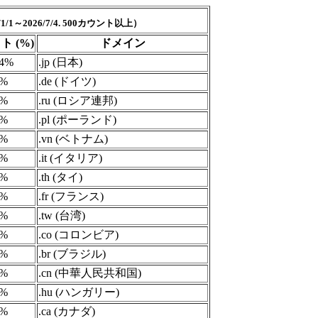
1/1～2026/7/4. 500カウント以上）
ト (%)
ドメイン
54%
.jp (日本)
9%
.de (ドイツ)
2%
.ru (ロシア連邦)
2%
.pl (ポーランド)
1%
.vn (ベトナム)
1%
.it (イタリア)
6%
.th (タイ)
4%
.fr (フランス)
6%
.tw (台湾)
2%
.co (コロンビア)
8%
.br (ブラジル)
2%
.cn (中華人民共和国)
2%
.hu (ハンガリー)
9%
.ca (カナダ)