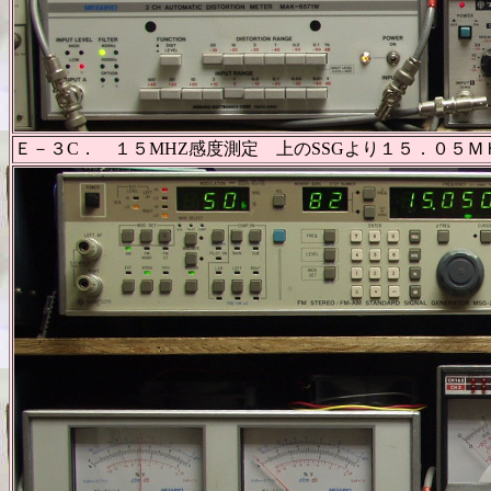
Ｅ－３C． １５MHZ感度測定 上のSSGより１５．０５Ｍ