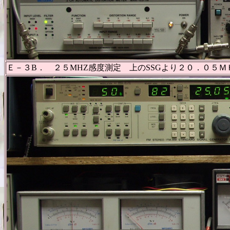
Ｅ－３B． ２５MHZ感度測定 上のSSGより２０．０５Ｍ