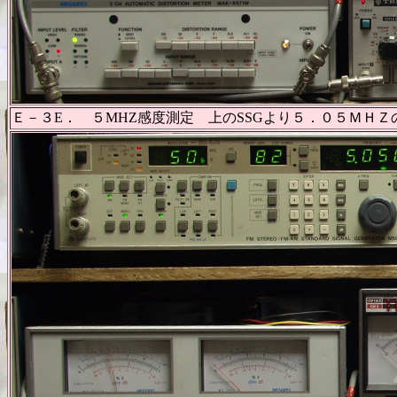
Ｅ－３E． ５MHZ感度測定 上のSSGより５．０５ＭＨＺ