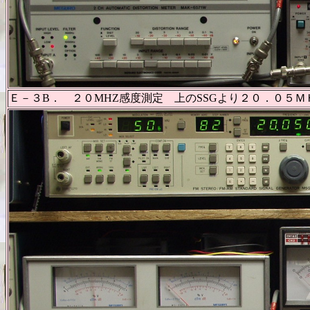
Ｅ－３B． ２０MHZ感度測定 上のSSGより２０．０５Ｍ