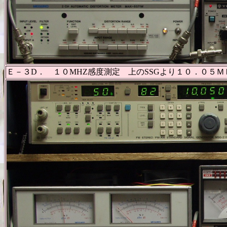
Ｅ－３D． １０MHZ感度測定 上のSSGより１０．０５Ｍ