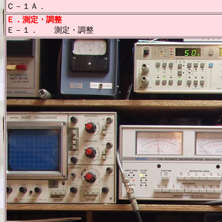
Ｃ－１Ａ．
Ｅ．測定・調整
Ｅ－１． 測定・調整