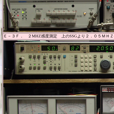
Ｅ－３Ｆ． ２MHZ感度測定 上のSSGより２．０５ＭＨＺ