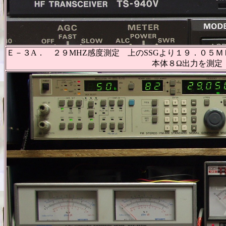
Ｅ－３A． ２９MHZ感度測定 上のSSGより１９．０５Ｍ
本体８Ω出力を測定 以下周波数設