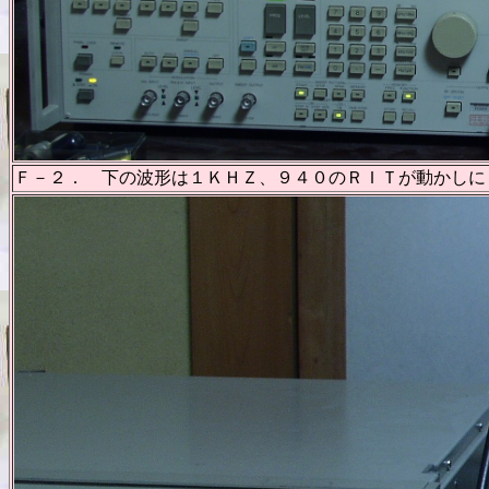
Ｆ－２． 下の波形は１ＫＨＺ、９４０のＲＩＴが動かしに