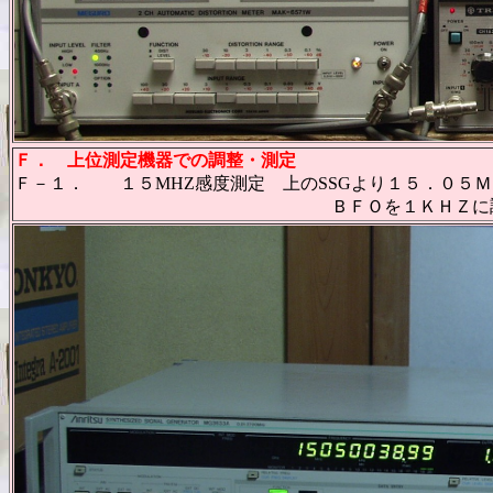
Ｆ． 上位測定機器での調整・測定
Ｆ－１． １５MHZ感度測定 上のSSGより１５．０５Ｍ
ＢＦＯを１ＫＨＺに調整して、