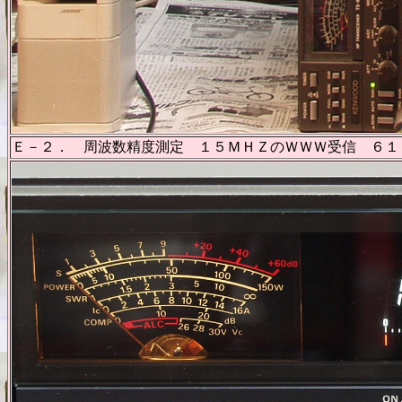
Ｅ－２． 周波数精度測定 １５ＭＨＺのＷＷＷ受信 ６１