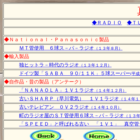
◆ＲＡＤＩＯ
◆Ｔ
◆Ｎａｔｉｏｎａｌ・Ｐａｎａｓｏｎｉｃ製品
ＭＴ管使用 ６球ス－パ－ラジオ
（１３年８月）
◆輸入製品
独ヒットラ－時代のラジオ
（１３年１２月）
ドイツ製「ＳＡＢＡ ９０/１１Ｋ」５球スーパー
(平
◆自作品・昔の製品（アンテーク）
「ＮＡＮＡＯＬＡ」１Ｖ１ラジオ
（１４年１２月）
古いＳＨＡＲＰ（早川電気） １Ｖ１ラジオ
（１４年１
古いテレビアン ０Ｖ２ラジオ
（１４年１０月）
町のラジオ屋のＳＴ管使用６球ス－パ－ラジオ
（１３
「ＳＰＥＥＤ」と呼ばれる古い 「１Ｖ１」 真空管