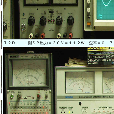
Ｔ２Ｄ． Ｌ側ＳＰ出力＝３０Ｖ＝１１２Ｗ 歪率＝０．７