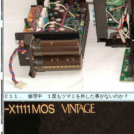
Ｃ１１． 修理中 １度もツマミを外した事がないのか？ 