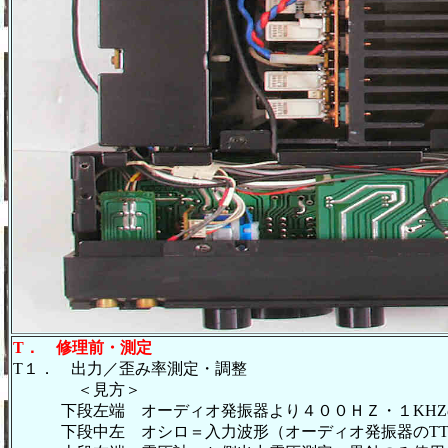
T．
修理前・測定
T１． 出力／歪み率測定・調整
＜見方＞
下段左端 オーディオ発振器より４００ＨＺ・１KHZの
下段中左 オシロ＝入力波形（オーディオ発振器のT