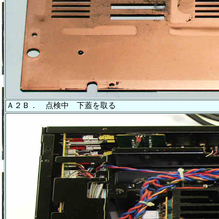
Ａ２Ｂ． 点検中 下蓋を取る