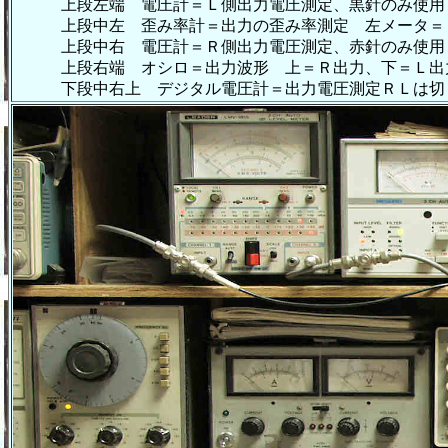
上段左端 電圧計＝Ｌ側出力電圧測定、黒針のみ使用
上段中左 歪み率計＝出力の歪み率測定 左メータ＝Ｌ
上段中右 電圧計＝Ｒ側出力電圧測定、赤針のみ使用
上段右端 オシロ＝出力波形 上＝Ｒ出力、下＝Ｌ出力
下段中右上 デジタル電圧計＝出力電圧測定ＲＬは切