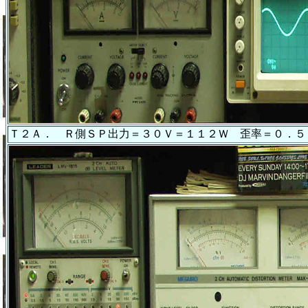
Ｔ２Ａ． Ｒ側ＳＰ出力＝３０Ｖ＝１１２Ｗ 歪率＝０．５