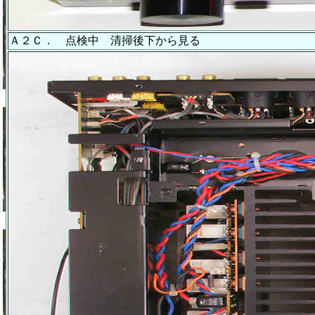
Ａ２Ｃ． 点検中 清掃後下から見る