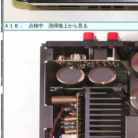
Ａ１Ｂ． 点検中 清掃後上から見る