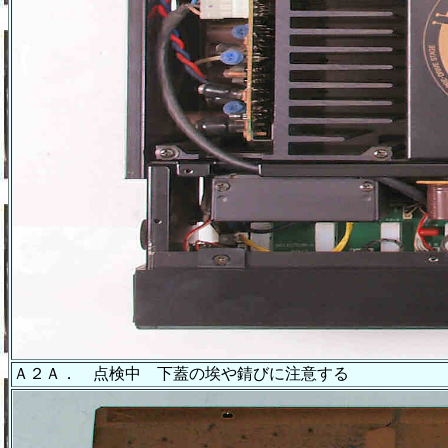
Ａ２Ａ． 点検中 下蓋の埃や錆びに注意する