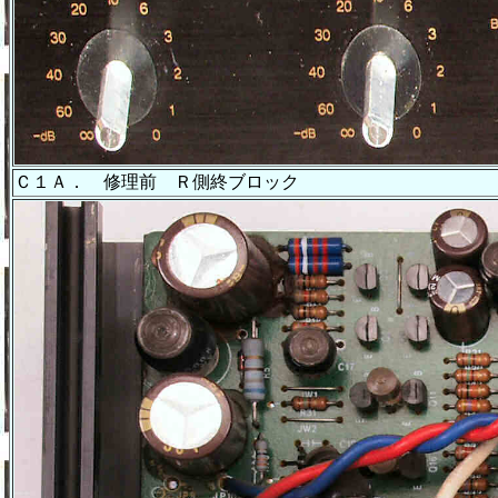
Ｃ１Ａ． 修理前 Ｒ側終ブロック