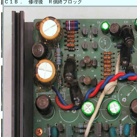
Ｃ１Ｂ． 修理後 Ｒ側終ブロック