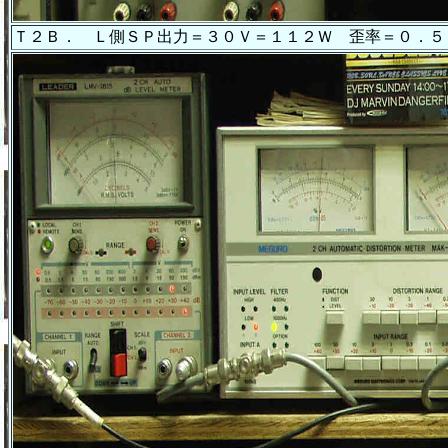
Ｔ２Ｂ． Ｌ側ＳＰ出力＝３０Ｖ＝１１２Ｗ 歪率＝０．５