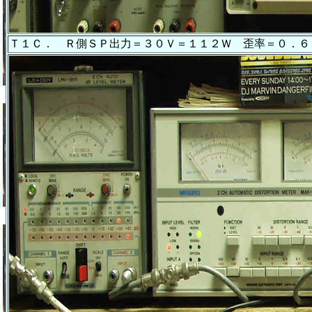
Ｔ１Ｃ． Ｒ側ＳＰ出力＝３０Ｖ＝１１２Ｗ 歪率＝０．６