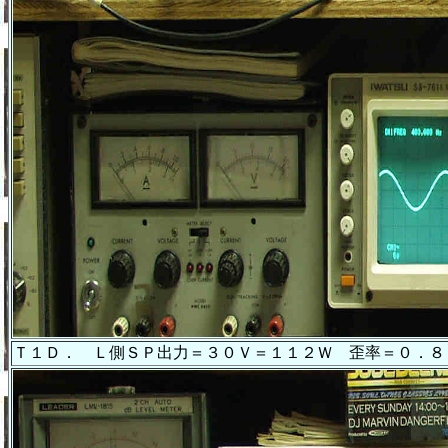
Ｔ１Ｄ． Ｌ側ＳＰ出力＝３０Ｖ＝１１２Ｗ 歪率＝０．８