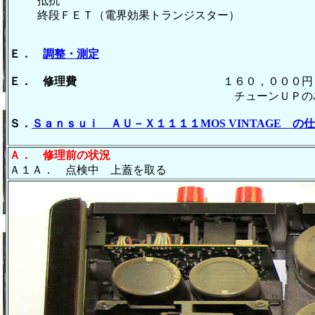
抵抗 
終段ＦＥＴ（電界効果トランジスタ
Ｅ．
調整・測定
Ｅ． 修理費
１６０，０００円 オー
チューンＵＰの為に、Ａ１Ａの大型コ
Ｓ．
Ｓａｎｓｕｉ ＡＵ－Ｘ１１１１MOS VINTAGE 
Ａ．
修理前の状況
Ａ１Ａ． 点検中 上蓋を取る