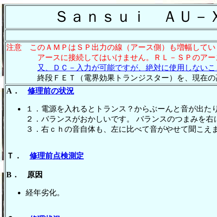
Ｓａｎｓｕｉ ＡＵ－Ｘ
注意 このＡＭＰはＳＰ出力の線（アース側）も増幅してい
アースに接続してはいけません。ＲＬ－ＳＰのアース
又、ＤＣ－入力が可能ですが、絶対に使用しないこ
終段ＦＥＴ（電界効果トランジスター）を、現在の高性
A．
修理前の状況
１．電源を入れるとトランス？からぶーんと音が出た
２．バランスがおかしいです。 バランスのつまみを右
３．右ｃｈの音自体も、左に比べて音がやせて聞こえ
Ｔ．
修理前点検測定
B． 原因
経年劣化。