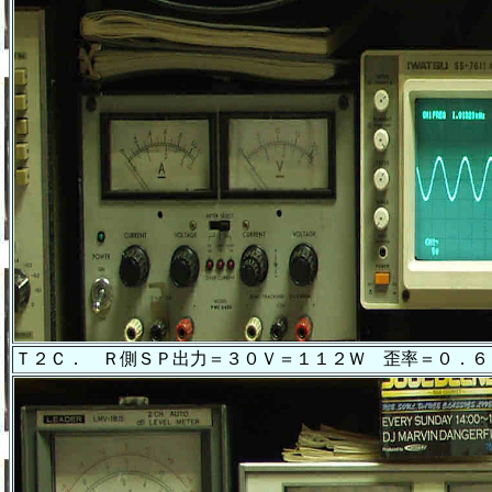
Ｔ２Ｃ． Ｒ側ＳＰ出力＝３０Ｖ＝１１２Ｗ 歪率＝０．６