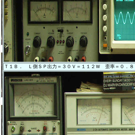
Ｔ１Ｂ． Ｌ側ＳＰ出力＝３０Ｖ＝１１２Ｗ 歪率＝０．８