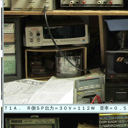
Ｔ１Ａ． Ｒ側ＳＰ出力＝３０Ｖ＝１１２Ｗ 歪率＝０．５