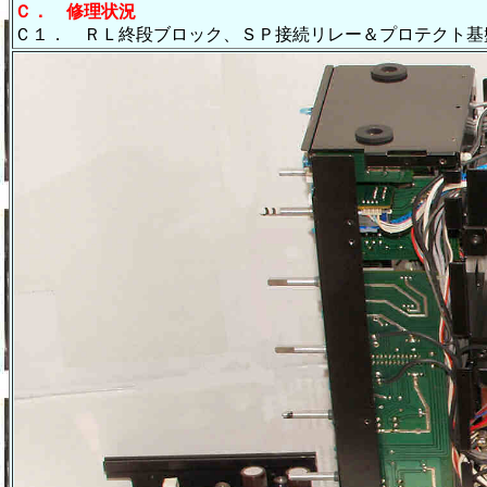
Ｃ．
修理状況
Ｃ１． ＲＬ終段ブロック、ＳＰ接続リレー＆プロテクト基