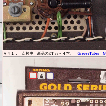
Ａ４１． 点検中 新品のKT-88－４本。
GrooveTubes G