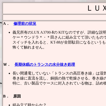
ＬＵ
A．
修理前の状況
義兄所有のLUX A3700-Ⅱの KITなのですが、詳細な
ケー＊ウンドラ＊・＊田さんに組み立てて頂いたもので、
スイッチを入れると、KT-88が全部駄目になるという
怖くて触れません。
Ｗ．
長期休眠のトランスの水分抜き処理
長い間通電していない「トランスの高圧巻き線」は湿
巻き線に直流を流し、銅損の熱で乾燥させる。巻き線
特に、古い製品でケースに封入されている物は、詰め
B． 原因
組み立て時からか？