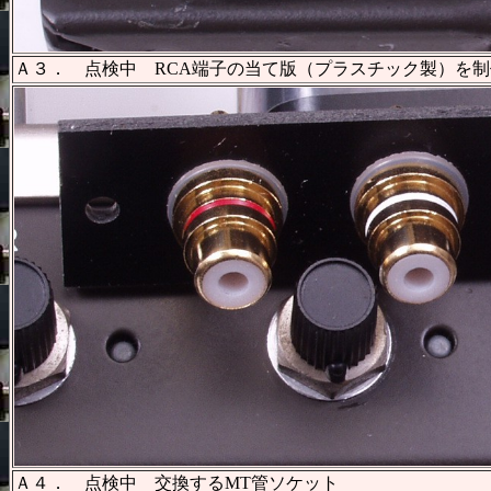
Ａ３． 点検中 RCA端子の当て版（プラスチック製）を
Ａ４． 点検中 交換するMT管ソケット