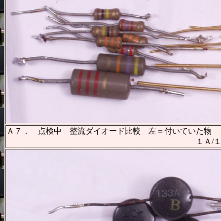
Ａ７． 点検中 整流ダイオード比較 左＝付いていた物
１Ａ/１０００Ｖ ３