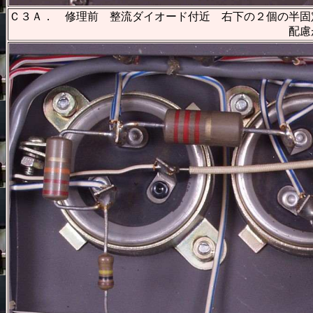
Ｃ３Ａ． 修理前 整流ダイオード付近 右下の２個の半固
配慮が足りない使い方、当時は