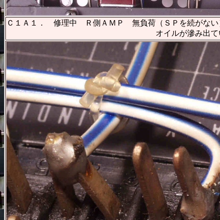
Ｃ１Ａ１． 修理中 Ｒ側ＡＭＰ 無負荷（ＳＰを続がない
オイルが滲み出てい