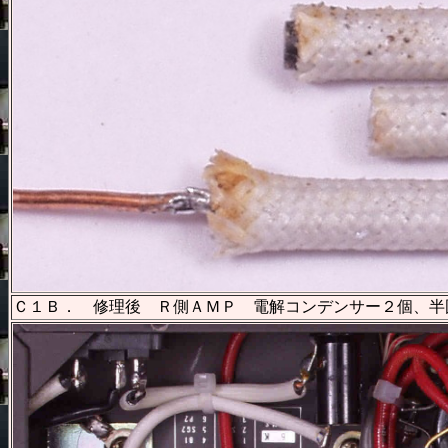
Ｃ１Ｂ． 修理後 Ｒ側ＡＭＰ 電解コンデンサー２個、半