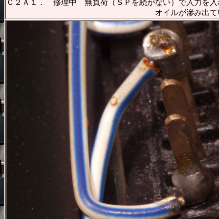
Ｃ２Ａ１． 修理中 無負荷（ＳＰを続がない）で入力を入
オイルが滲み出てい