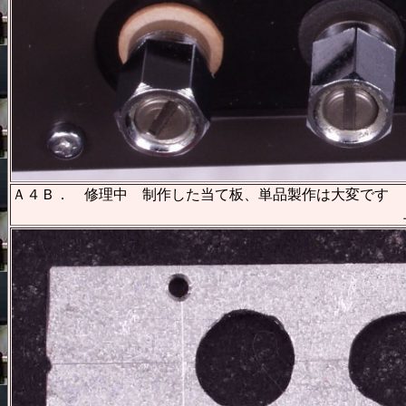
Ａ４Ｂ． 修理中 制作した当て板、単品製作は大変です
上がSP端子用、下が