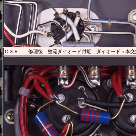
Ｃ３Ｂ． 修理後 整流ダイオード付近 ダイオード５本交