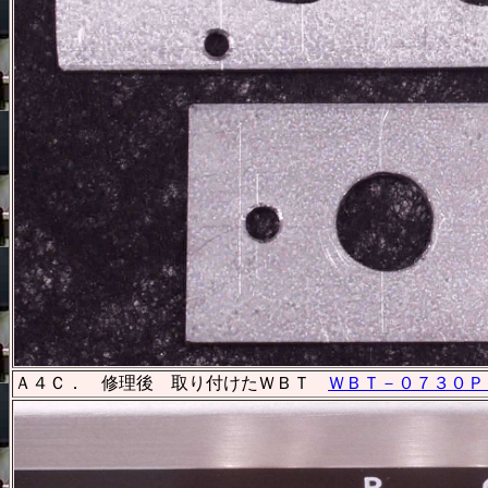
Ａ４Ｃ． 修理後 取り付けたＷＢＴ
ＷＢＴ－０７３０Ｐ