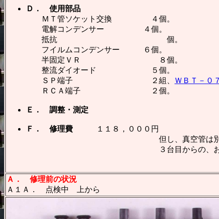
Ｄ． 使用部品
ＭＴ管ソケット交換 ４個。
電解コンデンサー ４個。
抵抗 個。
フイルムコンデンサー ６個。
半固定ＶＲ ８個。
整流ダイオード ５個。
ＳＰ端子 ２組、
ＷＢＴ－０
ＲＣＡ端子 ２個。
Ｅ． 調整・測定
Ｆ． 修理費
１１８，０００円
但し、真空管は別途で
３台目からの、お馴染み
Ａ． 修理前の状況
Ａ１Ａ． 点検中 上から