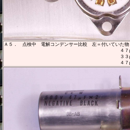
Ａ５． 点検中 電解コンデンサー比較 左＝付いていた物
４７μ＋４７μ/５００Ｖ １
３３μ＋３３μ/５００Ｖ １
４７μ＋４７μ/１６０Ｖ ４７μ＋