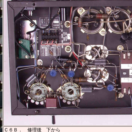
Ｃ６Ｂ． 修理後 下から