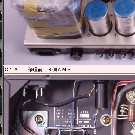
Ｃ１Ａ． 修理前 Ｒ側ＡＭＰ