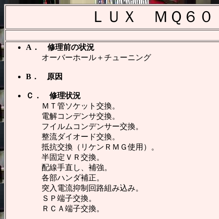
ＬＵＸ ＭＱ６０
A． 修理前の状況
オーバーホール＋チューニング
B． 原因
Ｃ． 修理状況
ＭＴ管ソケット交換。
電解コンデンサ交換。
フイルムコンデンサー交換。
整流ダイオード交換。
抵抗交換（リケンＲＭＧ使用）。
半固定ＶＲ交換。
配線手直し、補強。
各部ハンダ補正。
突入電流抑制回路組み込み。
ＳＰ端子交換。
ＲＣＡ端子交換。