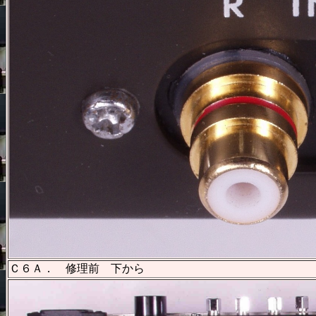
Ｃ６Ａ． 修理前 下から