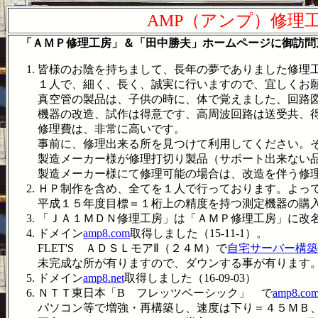
AMP（アンプ）修理
「ＡＭＰ修理工房」＆「田中勝夫」ホームページに御訪問
皆様のお陰を持ちまして、長年の夢でありました修理
１人で、細く、長く、誠実に行いますので、宜しくお
真空管の製品は、子供の時に、体で覚えました、回路
機器の改造、試作は得意です、高周波回路は送受共、
修理費は、非常に高いです。
事前に、修理出来る所を見つけて利用してください。
製造メーカー様が修理打切り製品（サポート出来ない
製造メーカー様にて修理可能の場合は、改造を伴う修
ＨＰ制作を含め、全てを１人で行っております。よっ
平成１５年度目標＝１桁上の精度を持つ測定機器の購
「ＪＡ１ＭＤＮ修理工房」は「ＡＭＰ修理工房」に改名しま
ドメイン
amp8.com
取得しました（15-11-1）。
FLET'S ＡＤＳＬモアⅡ（２４Ｍ）で
自宅サーバー構築
未完成な所が有りますので、ダウンする事が有ります
ドメイン
amp8.net
取得しました（16-09-03）
ＮＴＴ東日本「B フレッツベーシック」 で
amp8.
パソコン等で増強・再構築し、速度は下り＝４５ＭＢ