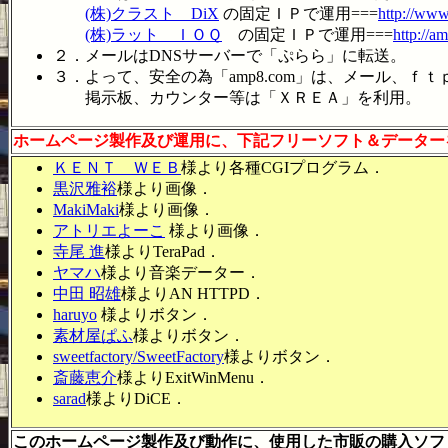
(株)クラスト DiX
の固定ＩＰで運用===
http://ww
(株)ラット ＩＯＱ
の固定ＩＰで運用===
http://a
２．メールはDNSサーバーで「ぷらら」に転送。
３．よって、安全の為「amp8.com」は、メール、ｆｔ
掲示板、カウンター等は「ＸＲＥＡ」を利用。
ホームページ製作及び運用に、下記フリーソフト＆データー
ＫＥＮＴ ＷＥＢ
様より各種CGIプログラム．
黒沢雅裕
様より画像．
MakiMaki
様より画像．
アトリエよーこ
様より画像．
寺尾 進
様よりTeraPad．
ヤマハ
様より音楽データー．
中田 昭雄
様よりAN HTTPD．
haruyo
様よりボタン．
素材屋ぱふ
様よりボタン．
sweetfactory/SweetFactory
様よりボタン．
斎藤恵介
様よりExitWinMenu．
sarad
様よりDiCE．
このホームページ製作及び動作に、使用した市販の購入ソフ