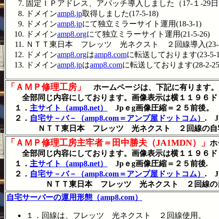
固定ＩＰアドレス、アパッチ導入しました（17-１-29
ドメイン
amp8.jp
取得しました(17-5-18)
ドメイン
amp8.jp
にて独立ミラーサイト運用(18-3-1)
ドメイン
amp8.org
にて独立ミラーサイト運用(21-5-26)
ＮＴＴ東日本 フレッツ 光ネクスト ２回線導入(23-3-
ドメイン
amp8.org
は
amp8.com
に転送しております(23-5-1
ドメイン
amp8.jp
は
amp8.com
に転送しております(28-2-25
「ＡＭＰ修理工房」
ホームページは、下記に有ります。
全部同じ内容にしております。画像表示は横１１９６ド
１．
主サイト（amp8.net）
Jpｅg画像圧縮＝２５前後。
２．
自宅サ－バ－（amp8.com＝アンプ屋ドットコム）
. 
ＮＴＴ東日本 フレッツ 光ネクスト ２回線の自
「ＡＭＰ修理工房主牢者＝田中勝夫（JA1MDN）」
ホ
全部同じ内容にしております。画像表示は横１１９６ド
１．
主サイト（amp8.net）
Jpｅg画像圧縮＝２５前後.
２．
自宅サ－バ－（amp8.com＝アンプ屋ドットコム）
. 
ＮＴＴ東日本 フレッツ 光ネクスト ２回線の自
自宅サーバーの運用形態（amp8.com）
１．回線は、フレッツ 光ネクスト ２回線使用。