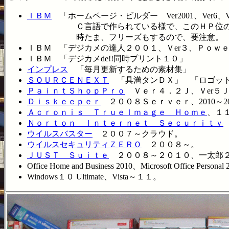
ＩＢＭ
「ホームページ・ビルダー Ver2001、Ver6、Ver
Ｃ言語で作られている様で、このＨＰ位の容量
時たま、フリーズもするので、要注意。
ＩＢＭ 「デジカメの達人２００１、Ｖer３、Ｐｏｗ
ＩＢＭ 「デジカメde!!同時プリント１０」
インプレス
「毎月更新するための素材集」
ＳＯＵＲＣＥＮＥＸＴ
「具満タンＤＸ」 「ロゴッ
ＰａｉｎｔＳｈｏｐＰｒｏ
Ｖｅｒ４．２Ｊ、Ｖer５Ｊ
Ｄｉｓｋｅｅｐｅｒ
２００８Ｓｅｒｖｅｒ、2010～2011Ｐ
Ａｃｒｏｎｉｓ ＴｒｕｅＩｍａｇｅ Ｈｏｍｅ
、１
Ｎｏｒｔｏｎ Ｉｎｔｅｒｎｅｔ Ｓｅｃｕｒｉｔｙ
ウイルスバスター
２００７～クラウド。
ウイルスセキュリティＺＥＲＯ
２００８～。
ＪＵＳＴ Ｓｕｉｔｅ
２００８～２０１０、一太郎２
Office Home and Business 2010、Microsoft Office Perso
Windows１０ Ultimate、Vista～１１。