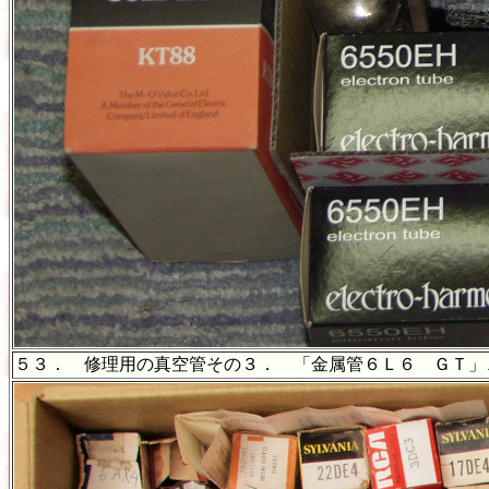
５３． 修理用の真空管その３． 「金属管６Ｌ６ ＧＴ」、 