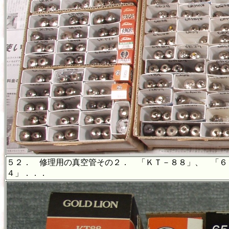
５２． 修理用の真空管その２． 「ＫＴ－８８」、 「６
４」．．．