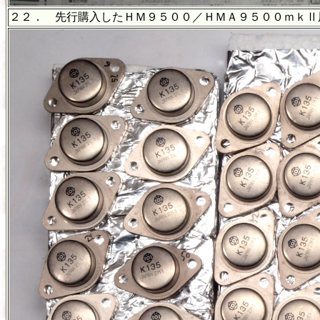
２２．
先行購入したＨＭ９５００／ＨＭＡ９５００ｍｋⅡ