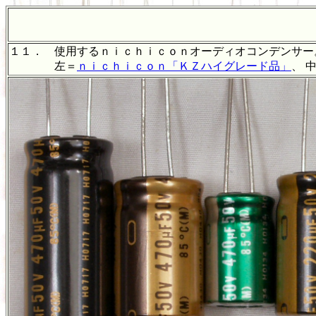
１１． 使用するｎｉｃｈｉｃｏｎオーディオコンデンサー
左＝
ｎｉｃｈｉｃｏｎ「ＫＺハイグレード品」
、 