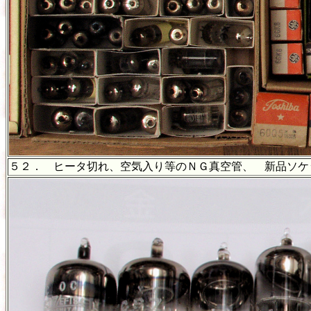
５２． ヒータ切れ、空気入り等のＮＧ真空管、 新品ソ