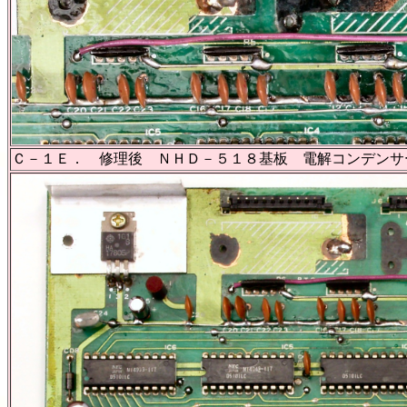
Ｃ－１Ｅ． 修理後 ＮＨＤ－５１８基板 電解コンデンサ