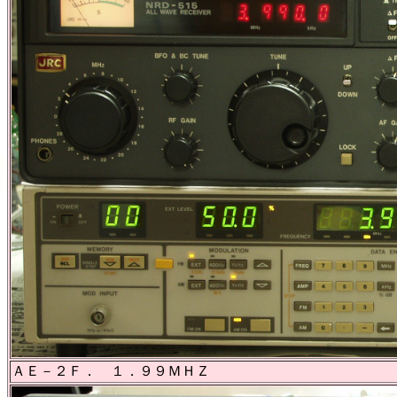
ＡＥ－２Ｆ． １．９９ＭＨＺ