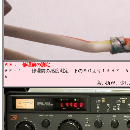
ＡＥ． 修理前の測定
ＡＥ－１． 修理前の感度測定 下のＳＧより１ＫＨＺ、Ａ
Ｖ
高い所が、少し悪い