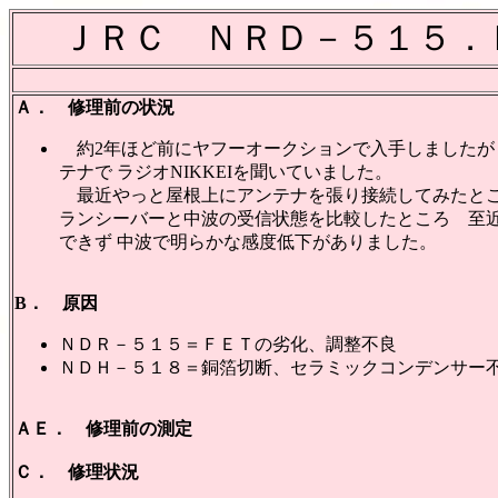
ＪＲＣ ＮＲＤ－５１５．
Ａ． 修理前の状況
約2年ほど前にヤフーオークションで入手しましたが 
テナで ラジオNIKKEIを聞いていました。
最近やっと屋根上にアンテナを張り接続してみたところ 
ランシーバーと中波の受信状態を比較したところ 至近
できず 中波で明らかな感度低下がありました。
B． 原因
ＮＤＲ－５１５＝ＦＥＴの劣化、調整不良
ＮＤＨ－５１８＝銅箔切断、セラミックコンデンサー
ＡＥ． 修理前の測定
Ｃ． 修理状況