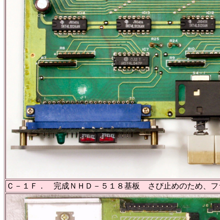
Ｃ－１Ｆ． 完成ＮＨＤ－５１８基板 さび止めのため、フ