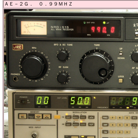
ＡＥ－２Ｇ． ０．９９ＭＨＺ