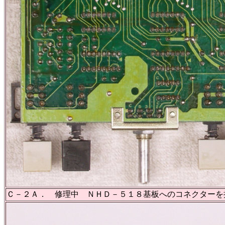
Ｃ－２Ａ． 修理中 ＮＨＤ－５１８基板へのコネクターを