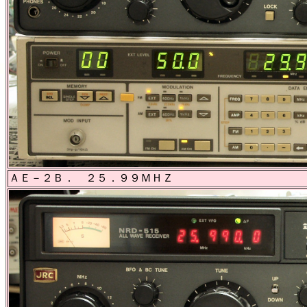
ＡＥ－２Ｂ． ２５．９９ＭＨＺ