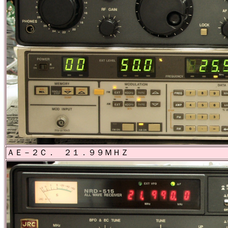
ＡＥ－２Ｃ． ２１．９９ＭＨＺ