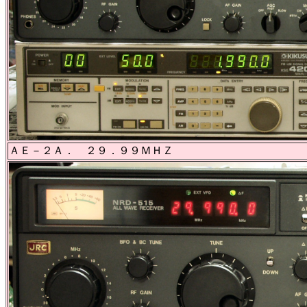
ＡＥ－２Ａ． ２９．９９ＭＨＺ