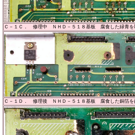
Ｃ－１Ｃ． 修理中 ＮＨＤ－５１８基板 腐食した緑青を
Ｃ－１Ｄ． 修理後 ＮＨＤ－５１８基板 腐食した銅箔を