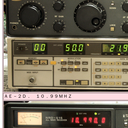
ＡＥ－２Ｄ． １０．９９ＭＨＺ