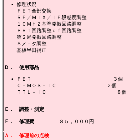
修理状況
ＦＥＴ全部交換
ＲＦ／ＭＩＸ／ＩＦ段感度調整
１０ＭＨＺ基準発振回路調整
ＰＢＴ回路調整ｄｆ回路調整
第２局発振回路調整
Ｓメ－タ調整
基板半田補正
Ｄ． 使用部品
ＦＥＴ ３個
Ｃ－ＭＯＳ－ＩＣ ２個
ＴＴＬ－ＩＣ ８個
Ｅ． 調整・測定
Ｆ． 修理費
８５，０００円
Ａ． 修理前の点検