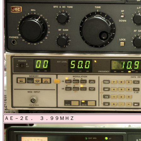
ＡＥ－２Ｅ． ３．９９ＭＨＺ