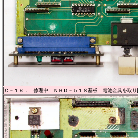
Ｃ－１Ｂ． 修理中 ＮＨＤ－５１８基板 電池金具を取り