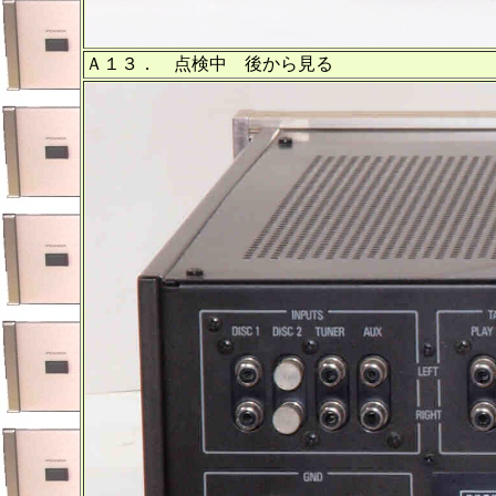
Ａ１３． 点検中 後から見る