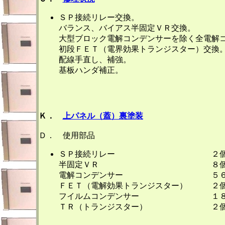
ＳＰ接続リレー交換。
バランス、バイアス半固定ＶＲ交換。
大型ブロック電解コンデンサーを除く全電解
初段ＦＥＴ（電界効果トランジスター）交換
配線手直し、補強。
基板ハンダ補正。
Ｋ．
上パネル（蓋）裏塗装
Ｄ． 使用部品
ＳＰ接続リレー ２個
半固定ＶＲ ８個
電解コンデンサー ５６
ＦＥＴ（電解効果トランジスター） ２
フイルムコンデンサー １８
ＴＲ（トランジスター） ２個