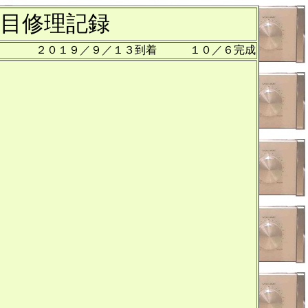
目修理記録
２０１９／９／１３到着 １０／６完成