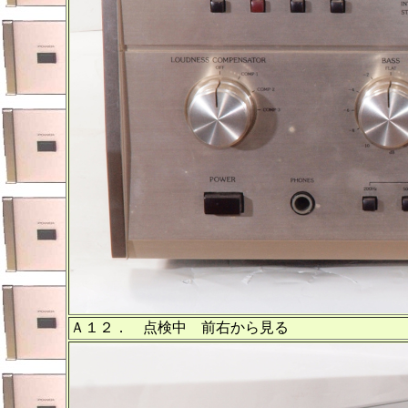
Ａ１２． 点検中 前右から見る