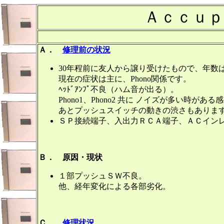
Ａｃｃｕｐ
Ａ．
修理前の状況
30年程前に友人から譲り受けたもので、年数
現在の症状は主に、Phono関係です。
ﾍｯﾄﾞｱﾝﾌﾟ不良（ハム音が出る）。
Phono1、Phono2 共に ノイズが多い時がある
あとプッシュスイッチの動きの渋さもありま
ＳＰ接続端子、入出力ＲＣＡ端子、ＡＣイン
Ｂ． 原因・現状
１部プッシュＳＷ不良。
他、経年変化による各部劣化。
Ｃ．
修理状況