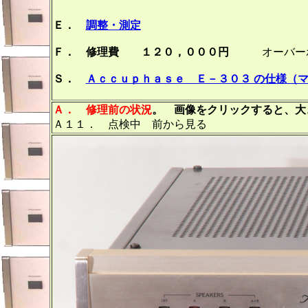
Ｅ．
調整・測定
Ｆ． 修理費 １２０，０００円
オーバーホ
Ｓ．
Ａｃｃｕｐｈａｓｅ Ｅ－３０３ の仕様（
Ａ．
修理前の状況
。 画像をクリックすると、大き
Ａ１１． 点検中 前から見る