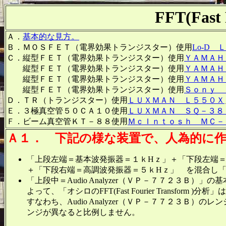
FFT(Fas
Ａ．
基本的な見方。
Ｂ．ＭＯＳＦＥＴ（電界効果トランジスター）使用
Lo-D
Ｃ．縦型ＦＥＴ（電界効果トランジスター）使用
ＹＡＭＡＨ
縦型ＦＥＴ（電界効果トランジスター）使用
ＹＡＭＡＨ
縦型ＦＥＴ（電界効果トランジスター）使用
ＹＡＭＡＨ
縦型ＦＥＴ（電界効果トランジスター）使用
Ｓｏｎｙ 
Ｄ．ＴＲ（トランジスター）使用
ＬＵＸＭＡＮ Ｌ５５０Ｘ
Ｅ．３極真空管５０ＣＡ１０使用
ＬＵＸＭＡＮ ＳＱ－３８
Ｆ．ビーム真空管ＫＴ－８８使用
ＭｃＩｎｔｏｓｈ ＭＣ－
Ａ１．
下記の様な装置で、人為的に作
「上段左端＝基本波発振器＝１ｋHｚ」＋「下段左端＝
＋「下段右端＝高調波発振器＝５ｋHｚ」 を混合し「上段中
「上段中＝Audio Analyzer（ＶＰ－７７２３Ｂ
よって、「オシロのFFT(Fast Fourier Transfor
すなわち、Audio Analyzer（ＶＰ－７７２３Ｂ）
ンジが異なると比例しません。