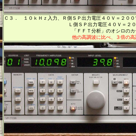
Ｃ３． １０ｋＨｚ入力、Ｒ側ＳＰ出力電圧４０Ｖ＝２００
Ｌ側ＳＰ出力電圧４０Ｖ＝２００Ｗ出力
「ＦＦＴ分析」のオシロのカーソル周波数
他の高調波に比べ、３倍の高