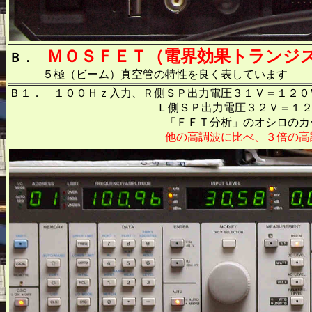
ＭＯＳＦＥＴ（電界効果トランジ
Ｂ．
５極（ビーム）真空管の特性を良く表しています
Ｂ１． １００Ｈｚ入力、Ｒ側ＳＰ出力電圧３１Ｖ＝１２０
Ｌ側ＳＰ出力電圧３２Ｖ＝１２８Ｗ出力
「ＦＦＴ分析」のオシロのカーソル周波数
他の高調波に比べ、３倍の高