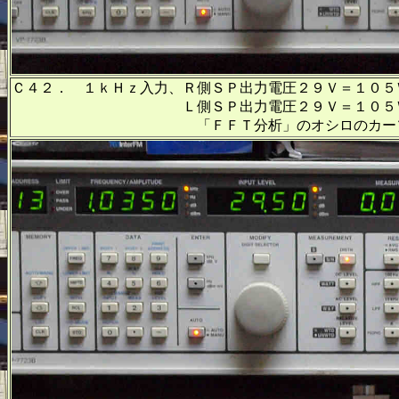
Ｃ４２． １ｋＨｚ入力、Ｒ側ＳＰ出力電圧２９Ｖ＝１０５
Ｌ側ＳＰ出力電圧２９Ｖ＝１０５Ｗ出力、
「ＦＦＴ分析」のオシロのカーソル周波数、