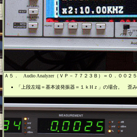
Ａ５． Audio Analyzer（ＶＰ－７７２３Ｂ）＝０．００
「上段左端＝基本波発振器＝１ｋHｚ」の場合。 歪