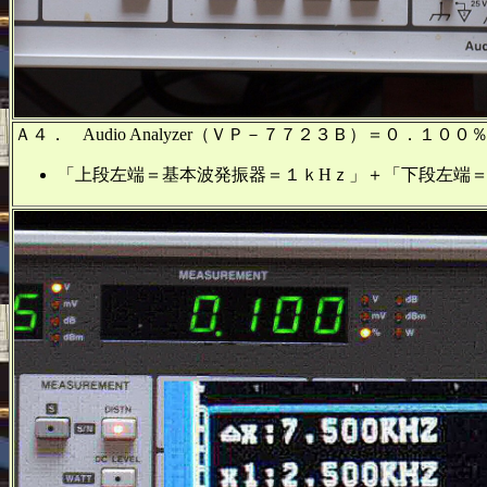
Ａ４． Audio Analyzer（ＶＰ－７７２３Ｂ）＝０．１００
「上段左端＝基本波発振器＝１ｋHｚ」＋「下段左端