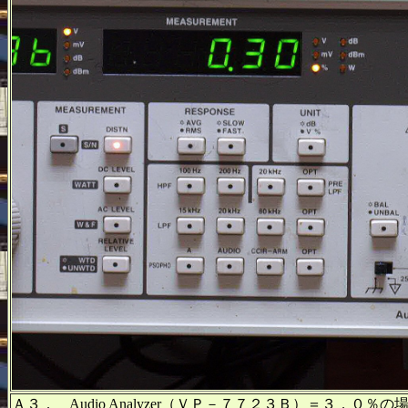
Ａ３． Audio Analyzer（ＶＰ－７７２３Ｂ）＝３．０％の