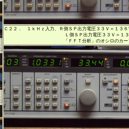
Ｃ２２． １ｋＨｚ入力、Ｒ側ＳＰ出力電圧３３Ｖ＝１３６
Ｌ側ＳＰ出力電圧３３Ｖ＝１３６Ｗ出力
「ＦＦＴ分析」のオシロのカーソル周波数、