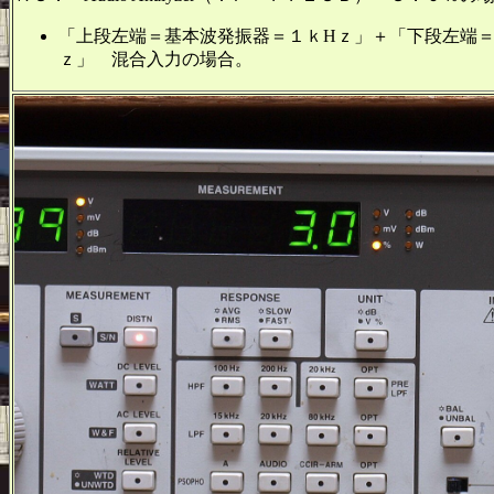
「上段左端＝基本波発振器＝１ｋHｚ」＋「下段左端＝
ｚ」 混合入力の場合。