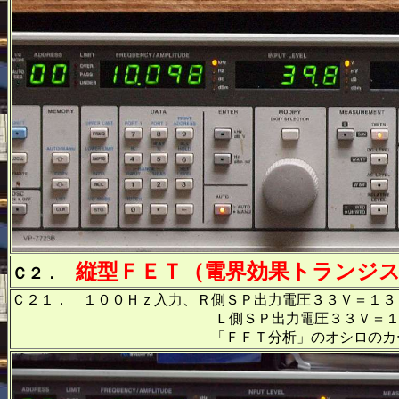
縦型ＦＥＴ（電界効果トランジ
Ｃ２．
Ｃ２１． １００Ｈｚ入力、Ｒ側ＳＰ出力電圧３３Ｖ＝１３
Ｌ側ＳＰ出力電圧３３Ｖ＝１３６Ｗ出力
「ＦＦＴ分析」のオシロのカーソル周波数