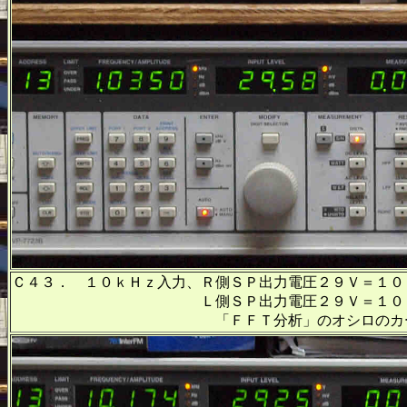
Ｃ４３． １０ｋＨｚ入力、Ｒ側ＳＰ出力電圧２９Ｖ＝１０
Ｌ側ＳＰ出力電圧２９Ｖ＝１０５Ｗ出力
「ＦＦＴ分析」のオシロのカーソル周波数