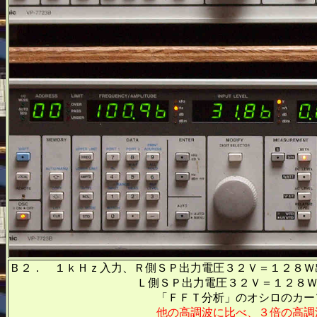
Ｂ２． １ｋＨｚ入力、Ｒ側ＳＰ出力電圧３２Ｖ＝１２８Ｗ
Ｌ側ＳＰ出力電圧３２Ｖ＝１２８Ｗ出力、
「ＦＦＴ分析」のオシロのカーソル周波数、
他の高調波に比べ、３倍の高調