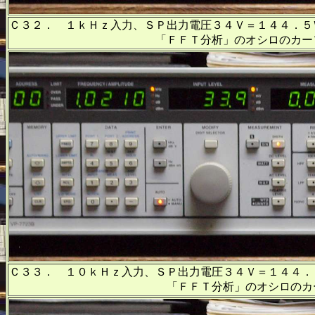
Ｃ３２． １ｋＨｚ入力、ＳＰ出力電圧３４Ｖ＝１４４．５
「ＦＦＴ分析」のオシロのカーソル周波数、
Ｃ３３． １０ｋＨｚ入力、ＳＰ出力電圧３４Ｖ＝１４４．
「ＦＦＴ分析」のオシロのカーソル周波数