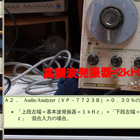
Ａ２． Audio Analyzer（ＶＰ－７７２３Ｂ）＝０．３０％
「上段左端＝基本波発振器＝１ｋHｚ」＋「下段左端＝
ｚ」 混合入力の場合。