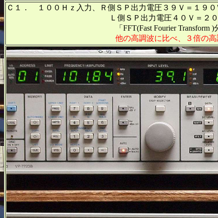
Ｃ１． １００Ｈｚ入力、Ｒ側ＳＰ出力電圧３９Ｖ＝１９０
Ｌ側ＳＰ出力電圧４０Ｖ＝２００Ｗ出力
「FFT(Fast Fourier Transform 
他の高調波に比べ、３倍の高