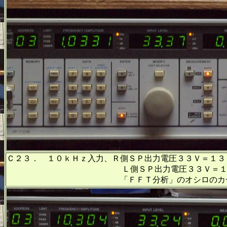
Ｃ２３． １０ｋＨｚ入力、Ｒ側ＳＰ出力電圧３３Ｖ＝１３
Ｌ側ＳＰ出力電圧３３Ｖ＝１３６Ｗ出力
「ＦＦＴ分析」のオシロのカーソル周波数