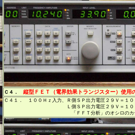
縦型ＦＥＴ（電界効果トランジスター）使用
Ｃ４．
Ｃ４１． １００Ｈｚ入力、Ｒ側ＳＰ出力電圧２９Ｖ＝１０
Ｌ側ＳＰ出力電圧２９Ｖ＝１０５Ｗ出力、
「ＦＦＴ分析」のオシロのカーソル周波数