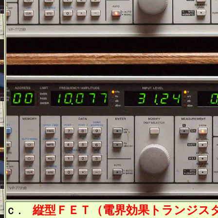
縦型ＦＥＴ（電界効果トランジス
Ｃ．