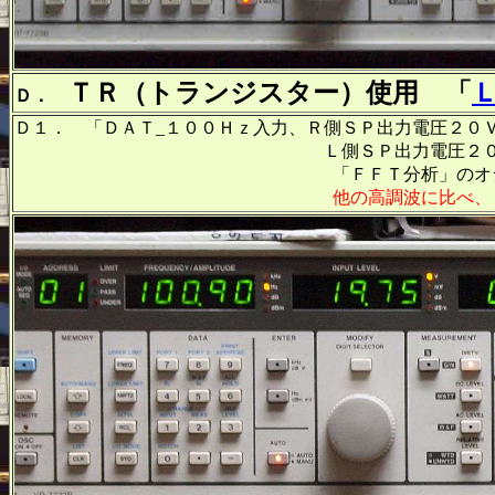
ＴＲ（トランジスター）使用 「
Ｄ．
Ｄ１． 「ＤＡＴ_１００Ｈｚ入力、Ｒ側ＳＰ出力電圧２０
Ｌ側ＳＰ出力電圧２０Ｖ＝５０Ｗ出
「ＦＦＴ分析」のオシロのカーソル周
他の高調波に比べ、