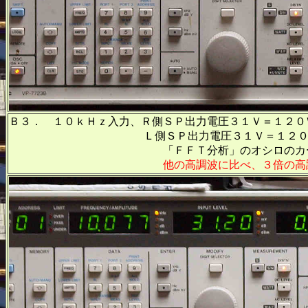
Ｂ３． １０ｋＨｚ入力、Ｒ側ＳＰ出力電圧３１Ｖ＝１２０
Ｌ側ＳＰ出力電圧３１Ｖ＝１２０Ｗ出力、
「ＦＦＴ分析」のオシロのカーソル周波数
他の高調波に比べ、３倍の高