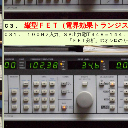
縦型ＦＥＴ（電界効果トランジ
Ｃ３．
Ｃ３１． １００Ｈｚ入力、ＳＰ出力電圧３４Ｖ＝１４４．
「ＦＦＴ分析」のオシロのカーソル周波数