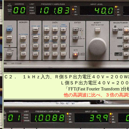
Ｃ２． １ｋＨｚ入力、Ｒ側ＳＰ出力電圧４０Ｖ＝２００Ｗ
Ｌ側ＳＰ出力電圧４０Ｖ＝２００Ｗ出力
「FFT(Fast Fourier Transform 
他の高調波に比べ、３倍の高調