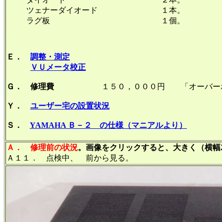
ツェナーダイオード １本。
ラグ板 １個。
Ｅ．
調整・測定
ＶＵメータ校正
Ｇ． 修理費
１５０，０００円 「オーバーホ
Ｙ．
ユーザー宅の設置状況
Ｓ．
YAMAHA Ｂ－２ の仕様（マニアルより）
Ａ．
修理前の状況
。画像をクリックすると、大きく（横幅2
Ａ１１． 点検中、 前から見る。