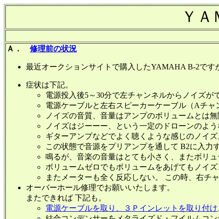
ＹＡ
Ａ．
修理前の状況
最近オークションサイトで購入したYAMAHA B-2で
症状は下記。
電源投入後5～30分で左チャンネルからノイズが
電源ケーブルと左右スピーカーケーブル（Aチャ
ノイズの音質、音量はアンプのボリュームとは無
ノイズはジーーー、という一定のドローンのよう
ギターアンプなどでよく聴くような感じのノイズ
この状態で音源をプリアンプを通して B2に入
鳴るが、音楽の音量はとても小さく、またボリュ
ボリュームゼロでもボリュームをあげてもノイズ
またメーターも全く反応しない。 この時、右チ
オーバーホール修理でお願いいたします。
またできれば 下記も。
電源ケーブルを取り、３Ｐインレットを取り付け
結合コンデンサーをメタライズド・フイルムコン