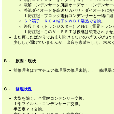
電解コンデンサーを所謂オーデオ・コンデンサー
整流ダイオードを高速リカバリ・ダイオードに交
工房注記－ブロック電解コンデンサーと一緒に組
ＳＰ端子・ＲＣＡ端子をＷＢＴ製品で交換
。
終段ＴＲ（トランジスター）／FET（電界トラ
工房注記－このＶ－ＦＥＴは後継は製造されませ
まだ買ったばかりであまり聞けてないので思い入れは
少ししか聞けていませんが、出音も素晴らしく、末永
Ｂ． 原因・現状
前修理者はアマチュア修理屋の修理未熟．．．修理屋
Ｃ．
修理状況
大型を除く、全電解コンデンサー交換。
１部フイルム・コンデンサーに交換。
半固定ＶＲ交換。