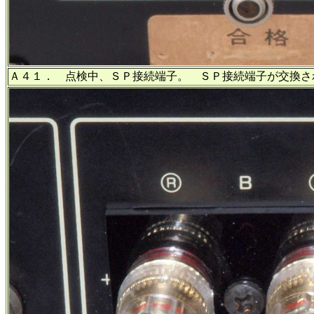
Ａ４１． 点検中、ＳＰ接続端子。 ＳＰ接続端子が交換さ