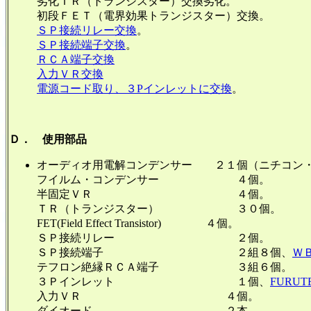
劣化ＴＲ（トランジスター）交換劣化。
初段ＦＥＴ（電界効果トランジスター）交換。
ＳＰ接続リレー交換
。
ＳＰ接続端子交換
。
ＲＣＡ端子交換
入力ＶＲ交換
電源コード取り、３Pインレットに交換
。
Ｄ． 使用部品
オーディオ用電解コンデンサー ２１個（ニチコン
フイルム・コンデンサー ４個。
半固定ＶＲ ４個。
ＴＲ（トランジスター） ３０個。
FET(Field Effect Transistor) ４個。
ＳＰ接続リレー ２個。
ＳＰ接続端子 ２組８個、
Ｗ
テフロン絶縁ＲＣＡ端子 ３組６個。
３Ｐインレット １個、
FURUT
入力ＶＲ ４個。
ダイオード ２本。