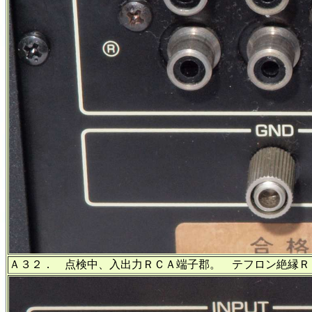
Ａ３２． 点検中、入出力ＲＣＡ端子郡。 テフロン絶縁Ｒ