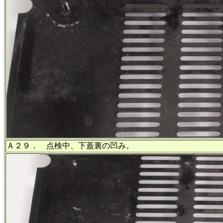
Ａ２９． 点検中、下蓋裏の凹み。