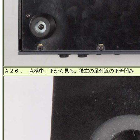
Ａ２６． 点検中、下から見る。後左の足付近の下蓋凹み