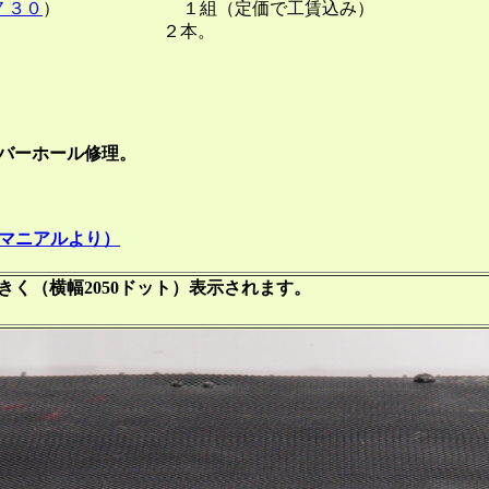
７３０
） １組（定価で工賃込み）
ンサー ２本。
ーホール修理。
仕様（マニアルより）
く（横幅2050ドット）表示されます。