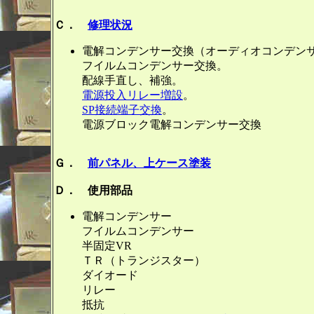
Ｃ．
修理状況
電解コンデンサー交換（オーディオコンデン
フイルムコンデンサー交換。
配線手直し、補強。
電源投入リレー増設
。
SP接続端子交換
。
電源ブロック電解コンデンサー交換
Ｇ．
前パネル、上ケース塗装
Ｄ． 使用部品
電解コンデンサ
フイルムコンデン
半固定V
ＴＲ（トランジス
ダイオード
リレー
抵抗 