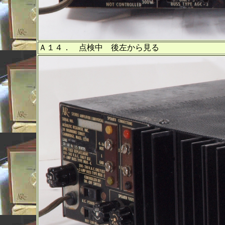
Ａ１４． 点検中 後左から見る