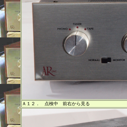
Ａ１２． 点検中 前右から見る