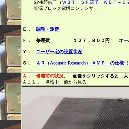
SP接続端子（
ＷＢＴ ＳＰ端子 ＷＢＴ－０
電源ブロック電解コンデ
Ｅ．
調整・測定
Ｆ． 修理費 １２７，８００円 オーバ
Ｙ．
ユーザー宅の設置状況
Ｓ．
ＡＲ（Acoustic Research） ＡＭＰ の
Ａ．
修理前の状況
。 画像をクリックすると、大き
Ａ１１． 点検中 前から見る