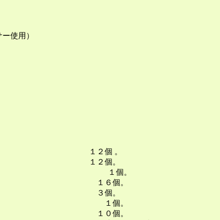
サー使用）
ー １２個 。
サー １２個。
R １個。
ター） １６個。
 ３個。
 １個。
１０個。