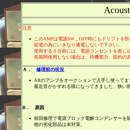
Acou
注意
このAMPは電源SW＿OFF時にもドリフトを
節電の為にいきなり通電しないで下さい。
使用する５分前には、電源コンセントを差し
長期間使用しない場合は、待機電力 節約の
Ａ．
修理前の状況
ARのアンプをオークションで入手し使ってま
最近音がかすれる様になってきました、狭い
B． 原因
前回修理で電源ブロック電解コンデンサーを
他の劣化部品は未対策。