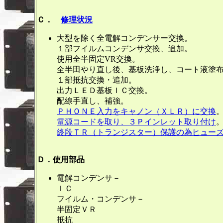
Ｃ．
修理状況
大型を除く全電解コンデンサー交換。
１部フイルムコンデンサ交換、追加。
使用全半固定VR交換。
全半田やり直し後、基板洗浄し、コート液塗
１部抵抗交換・追加。
出力ＬＥＤ基板ＩＣ交換。
配線手直し、補強。
ＰＨＯＮＥ入力をキャノン（ＸＬＲ）に交換
電源コードを取り、３Ｐインレット取り付け
終段ＴＲ（トランジスター）保護の為ヒュー
Ｄ．使用部品
電解コンデンサ－ １５
ＩＣ １
フイルム・コンデンサ－
半固定ＶＲ 
抵抗 １