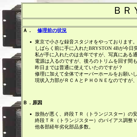
ＢＲ
Ａ．
修理前の状況
東京で小さな録音スタジオをやっております
しばらく前に手に入れたBRYSTON 4Bが
私が手に入れたのは去年ですが、写真にある
電源は入るのですが、後ろのトリムを回す間
昨日までは普通に使えていたのですが？
修理に加えて全体でオーバーホールをお願い
現状入力部がＲＣＡとＰＨＯＮＥなのですが
Ｂ．原因
放熱が悪く、終段ＴＲ（トランジスター）の
終段ＴＲ（トランジスター）のバイアス調整
他各部経年劣化部品多数。