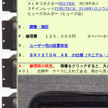
ＸＬＲコネクター
NEUTRIC
NC3FP-B
３Ｐインレット
FURUTECH FI-10(R) ロジ
ヒューズホルダー（ヒュー
Ｅ．
調整・測定
Ｆ．修理費
１２５，０００円 オーバーホー
Ｙ．
ユーザー宅の設置状況
Ｓ．
ＢＲＹＳＴＯＮ ４Ｂ の仕様（マニアル・
Ａ．
修理前の状況
。 画像をクリックすると、大き
Ａ０１． 点検中 ケースに入れてある、前から見