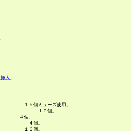
布。
。
。
ズ挿入
。
個ミューズ使用。
０個。
 ４個。
４個。
６個。