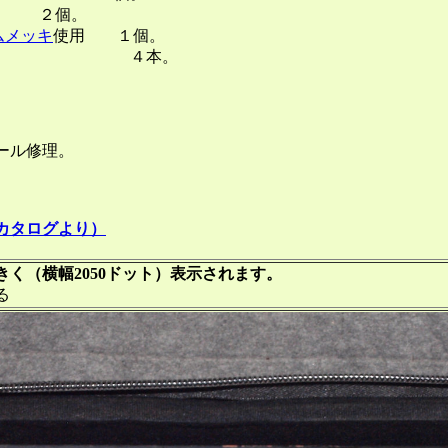
-1 ２個。
ウムメッキ
使用 １個。
ズ込） ４本。
ル修理。
カタログより）
く（横幅2050ドット）表示されます。
る