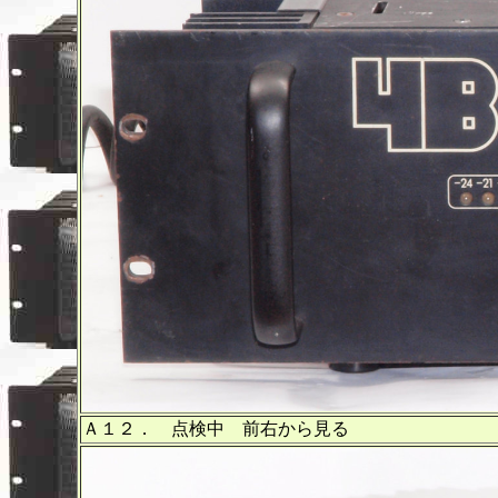
Ａ１２． 点検中 前右から見る