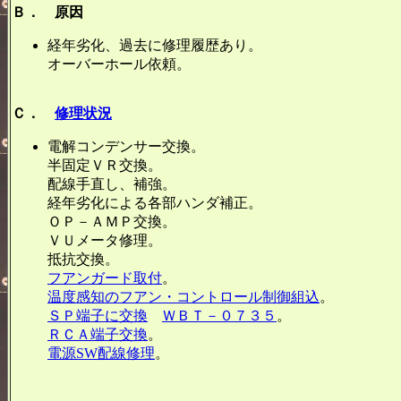
Ｂ． 原因
経年劣化、過去に修理履歴あり。
オーバーホール依頼。
Ｃ．
修理状況
電解コンデンサー交換。
半固定ＶＲ交換。
配線手直し、補強。
経年劣化による各部ハンダ補正。
ＯＰ－ＡＭＰ交換。
ＶＵメータ修理。
抵抗交換。
フアンガード取付
。
温度感知のフアン・コントロール制御組込
。
ＳＰ端子に交換
ＷＢＴ－０７３５
。
ＲＣＡ端子交換
。
電源SW配線修理
。