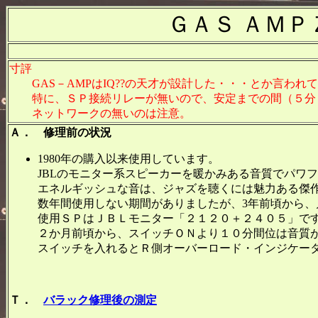
ＧＡＳ ＡＭ
寸評
GAS－AMPはIQ??の天才が設計した・・・とか言われ
特に、ＳＰ接続リレーが無いので、安定までの間（５分く
ネットワークの無いのは注意。
Ａ． 修理前の状況
1980年の購入以来使用しています。
JBLのモニター系スピーカーを暖かみある音質でパワ
エネルギッシュな音は、ジャズを聴くには魅力ある傑
数年間使用しない期間がありましたが、3年前頃から
使用ＳＰはＪＢＬモニター「２１２０＋２４０５」で
２か月前頃から、スイッチＯＮより１０分間位は音質
スイッチを入れるとＲ側オーバーロード・インジケータ
Ｔ．
バラック修理後の測定