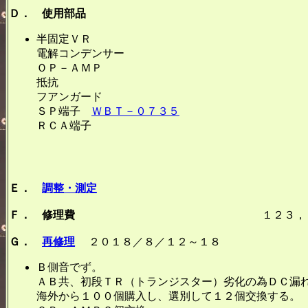
Ｄ． 使用部品
半固定ＶＲ ４
電解コンデンサー １
ＯＰ－ＡＭＰ ４
抵抗 ４
フアンガード １
ＳＰ端子
ＷＢＴ－０７３５
１組
ＲＣＡ端子 １組
Ｅ．
調整・測定
Ｆ． 修理費
１２３，４０
Ｇ．
再修理
２０１８／８／１２～１８
Ｂ側音でず。
ＡＢ共、初段ＴＲ（トランジスター）劣化の為ＤＣ漏
海外から１００個購入し、選別して１２個交換する。