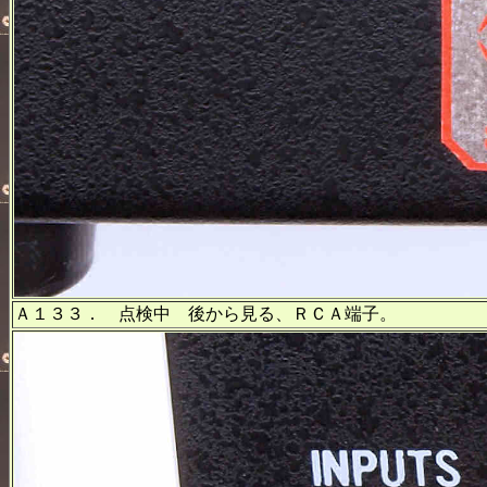
Ａ１３３． 点検中 後から見る、ＲＣＡ端子。