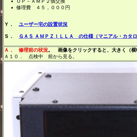
ＯＰ－ＡＭＰ２個交換
修理費 ４５，０００円
Ｙ．
ユーザー宅の設置状況
Ｓ．
ＧＡＳ ＡＭＰＺＩＬＬＡ の仕様（マニアル・カタ
Ａ． 修理前の状況
。 画像をクリックすると、大きく（横幅
Ａ１０． 点検中 前から見る。