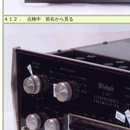
Ａ１２． 点検中 前右から見る