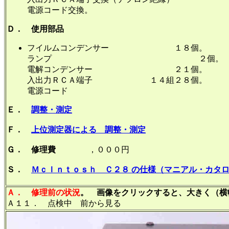
電源コード交換。
Ｄ． 使用部品
フイルムコンデンサー １８個。
ランプ ２個。
電解コンデンサー ２１個。
入出力ＲＣＡ端子 １４組２８個。
電源コード
Ｅ．
調整・測定
Ｆ．
上位測定器による 調整・測定
Ｇ． 修理費
，０００円
Ｓ．
ＭｃＩｎｔｏｓｈ Ｃ２８ の仕様（マニアル・カタ
Ａ．
修理前の状況
。 画像をクリックすると、大きく（横幅
Ａ１１． 点検中 前から見る