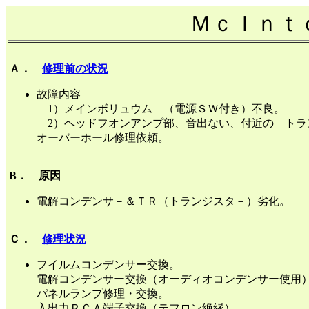
ＭｃＩｎｔ
Ａ．
修理前の状況
故障内容
1）メインボリュウム （電源ＳＷ付き）不良。
2）ヘッドフオンアンプ部、音出ない、付近の トラ
オーバーホール修理依頼。
B． 原因
電解コンデンサ－＆ＴＲ（トランジスタ－）劣化。
Ｃ．
修理状況
フイルムコンデンサー交換。
電解コンデンサー交換（オーディオコンデンサー使用
パネルランプ修理・交換。
入出力ＲＣＡ端子交換（テフロン絶縁）