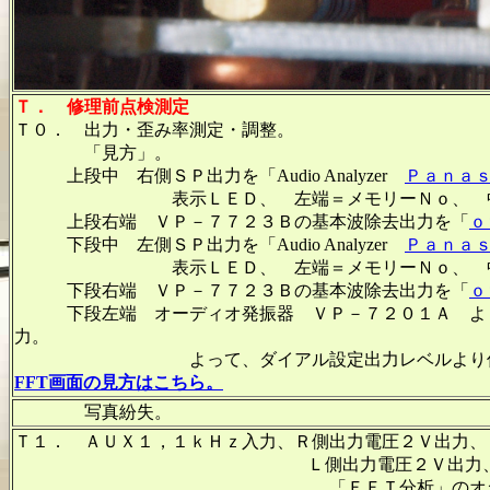
Ｔ．
修理前点検測定
Ｔ０． 出力・歪み率測定・調整。
「見方」。
上段中 右側ＳＰ出力を「Audio Analyzer
Ｐａｎａ
表示ＬＥＤ、 左端＝メモリーＮｏ、 中左＝周
上段右端 ＶＰ－７７２３Ｂの基本波除去出力を「
ｏ
下段中 左側ＳＰ出力を「Audio Analyzer
Ｐａｎａ
表示ＬＥＤ、 左端＝メモリーＮｏ、 中左＝周
下段右端 ＶＰ－７７２３Ｂの基本波除去出力を「
ｏ
下段左端 オーディオ発振器 ＶＰ－７２０１Ａ より５
力。
よって、ダイアル設定出力レベルより低くなりま
FFT画面の見方はこちら。
写真紛失。
Ｔ１． ＡＵＸ１，１ｋＨｚ入力、Ｒ側出力電圧２Ｖ出力、
Ｌ側出力電圧２Ｖ出力、 ０．０
「ＦＦＴ分析」のオシロのカーソル周波