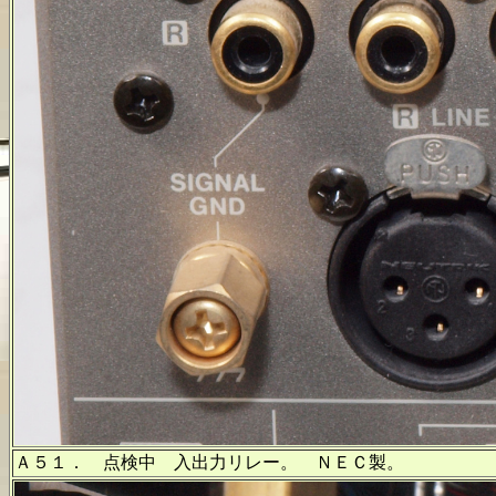
Ａ５１． 点検中 入出力リレー。 ＮＥＣ製。