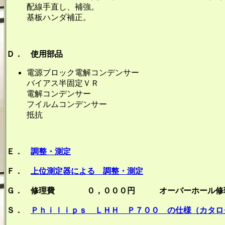
配線手直し、補強。
基板ハンダ補正。
Ｄ． 使用部品
電源ブロック電解コンデンサ
バイアス半固定Ｖ
電解コンデンサー
フイルムコンデンサ
抵抗 
Ｅ．
調整・測定
Ｆ．
上位測定器による 調整・測定
Ｇ． 修理費 ０，０００円 オーバーホール修
Ｓ．
Ｐｈｉｌｉｐｓ ＬＨＨ Ｐ７００ の仕様（カタロ