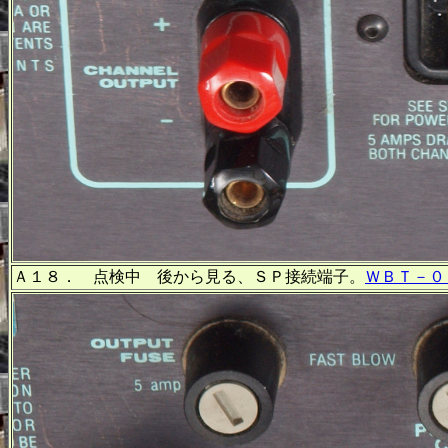
Ａ１８． 点検中 後から見る、ＳＰ接続端子。
ＷＢＴ－０