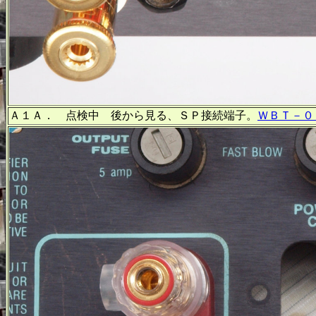
Ａ１Ａ． 点検中 後から見る、ＳＰ接続端子。
ＷＢＴ－０