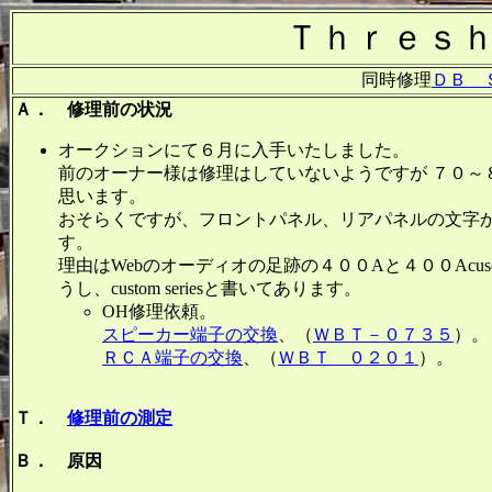
Ｔｈｒｅｓ
同時修理
ＤＢ 
Ａ． 修理前の状況
オークションにて６月に入手いたしました。
前のオーナー様は修理はしていないようですが ７０
思います。
おそらくですが、フロントパネル、リアパネルの文字か
す。
理由はWebのオーディオの足跡の４００Aと４００Acus
うし、custom seriesと書いてあります。
OH修理依頼。
スピーカー端子の交換
、（
ＷＢＴ－０７３５
）。
ＲＣＡ端子の交換
、（
ＷＢＴ ０２０１
）。
Ｔ．
修理前の測定
Ｂ． 原因