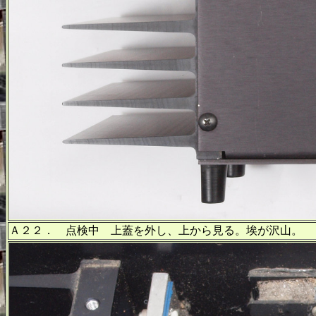
Ａ２２． 点検中 上蓋を外し、上から見る。埃が沢山。