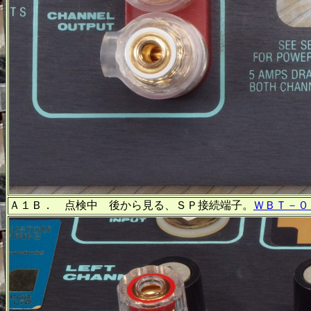
Ａ１Ｂ． 点検中 後から見る、ＳＰ接続端子。
ＷＢＴ－０