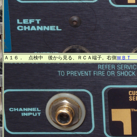
Ａ１６． 点検中 後から見る、ＲＣＡ端子。右側
ＷＢＴ 