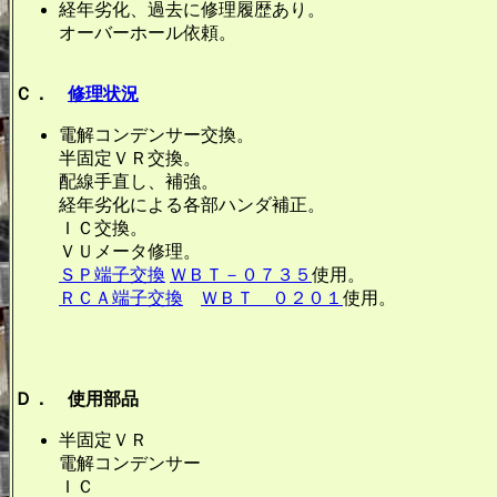
経年劣化、過去に修理履歴あり。
オーバーホール依頼。
Ｃ．
修理状況
電解コンデンサー交換。
半固定ＶＲ交換。
配線手直し、補強。
経年劣化による各部ハンダ補正。
ＩＣ交換。
ＶＵメータ修理。
ＳＰ端子交換
ＷＢＴ－０７３５
使用。
ＲＣＡ端子交換
ＷＢＴ ０２０１
使用。
Ｄ． 使用部品
半固定ＶＲ ２
電解コンデンサー ７
ＩＣ ８