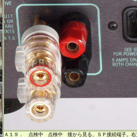
Ａ１９． 点検中 点検中 後から見る、ＳＰ接続端子。右