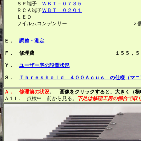
ＳＰ端子
ＷＢＴ－０７３５
１組４
ＲＣＡ端子
ＷＢＴ ０２０１
１組２
ＬＥＤ １
フイルムコンデンサー ２個
Ｅ．
調整・測定
Ｆ． 修理費
１５５，５００円 オ
Ｙ．
ユーザー宅の設置状況
Ｓ．
Ｔｈｒｅｓｈｏｌｄ ４００Ａｃｕｓ の仕様（マニ
Ａ． 修理前の状況
。 画像をクリックすると、大きく（横幅
Ａ１1． 点検中 前から見る。
下足は修理工房の都合で取