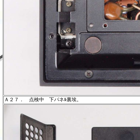
Ａ２７． 点検中 下パネﾙ裏埃。