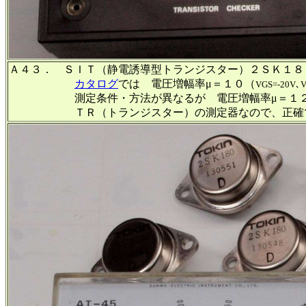
Ａ４３． ＳＩＴ（静電誘導型トランジスター）２ＳＫ１８
カタログ
では 電圧増幅率μ＝１０（
VGS=-20V､V
測定条件・方法が異なるが 電圧増幅率μ＝１２
ＴＲ（トランジスター）の測定器なので、正確では