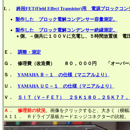
L．
終段FET(Field Effect Transistor)用 電源ブロ
製作した ブロック電解コンデンサー容量測定。
製作した ブロック電解コンデンサー絶縁測定。
＋側、－側共に１００Ｖに充電し、５時間放置後 電
Ｅ．
調整・測定
Ｇ． 修理費（改造費） ８０，０００円 「オーバー
Ｓ．
YAMAHA Ｂ－１ の仕様（マニアルより）
Ｕ．
YAMAHA ＵＣ－１ の仕様（マニアルより）
Ｖ．
ＳＩＴ（Ｖ－ＦＥＴ） ２ＳＫ１８０，２ＳＫ７７，Ｔ
Ａ．
修理前の状況
。画像をクリックすると、大きく（横幅2
Ａ１１． Ｒドライブ基板カードエッジコネクターの比較。