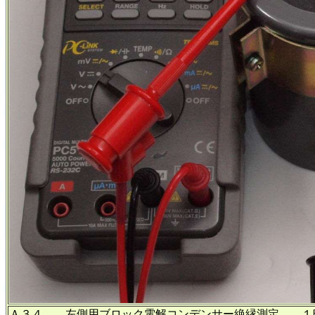
Ａ３４． 左側用ブロック電解コンデンサー絶縁測定、 １