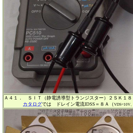
Ａ４１．
ＳＩＴ（静電誘導型トランジスター）２ＳＫ１８
カタログ
では ドレイン電流IDSS＝８Ａ（
VDS=10V