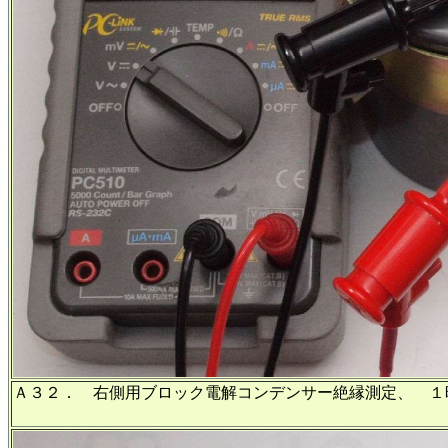
Ａ３２． 右側用ブロック電解コンデンサー絶縁測定、 １
＋側＝８０．１V、