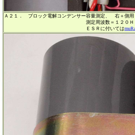
Ａ２１．
ブロック電解コンデンサー容量測定、 右＋側用
測定周波数＝１２０Ｈｚ、ＥＳＲは測
ＥＳＲに付いては
muRa