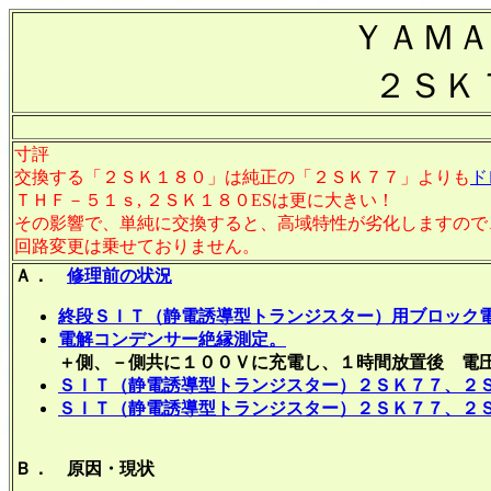
ＹＡＭＡ
２ＳＫ
寸評
交換する「２ＳＫ１８０」は純正の「２ＳＫ７７」よりも
ド
ＴＨＦ－５１ｓ, ２ＳＫ１８０ESは更に大きい！
その影響で、単純に交換すると、高域特性が劣化しますので
回路変更は乗せておりません。
Ａ．
修理前の状況
終段ＳＩＴ（静電誘導型トランジスター）用ブロック
電解コンデンサー絶縁測定。
＋側、－側共に１００Ｖに充電し、１時間放置後 電
ＳＩＴ（静電誘導型トランジスター）２ＳＫ７７、２Ｓ
ＳＩＴ（静電誘導型トランジスター）２ＳＫ７７、２
Ｂ． 原因・現状