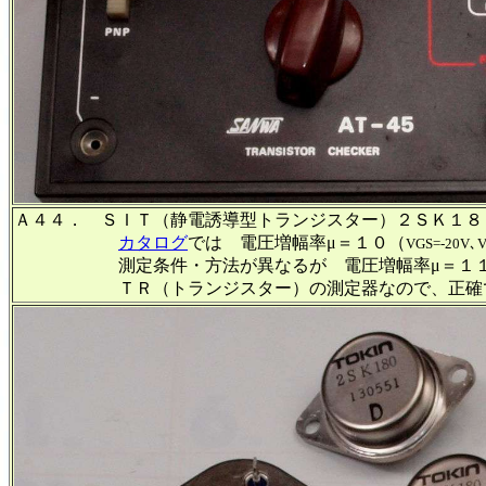
Ａ４４． ＳＩＴ（静電誘導型トランジスター）２ＳＫ１８
カタログ
では 電圧増幅率μ＝１０（
VGS=-20V､V
測定条件・方法が異なるが 電圧増幅率μ＝１１
ＴＲ（トランジスター）の測定器なので、正確では