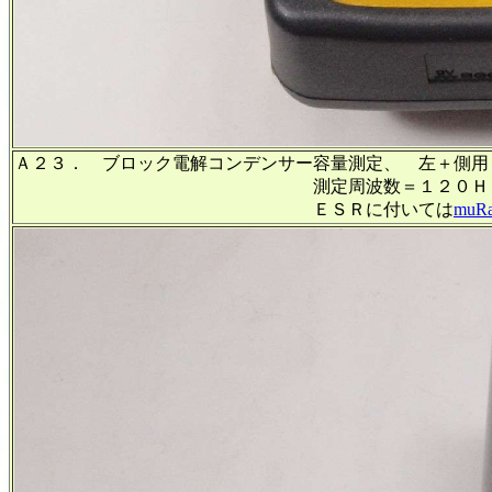
Ａ２３． ブロック電解コンデンサー容量測定、 左＋側用
測定周波数＝１２０Ｈｚ、ＥＳＲは測
ＥＳＲに付いては
muRa