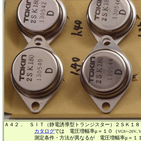
Ａ４２． ＳＩＴ（静電誘導型トランジスター）２ＳＫ１８０
カタログ
では 電圧増幅率μ＝１０（
VGS=-20V､V
測定条件・方法が異なるが 電圧増幅率μ＝１１