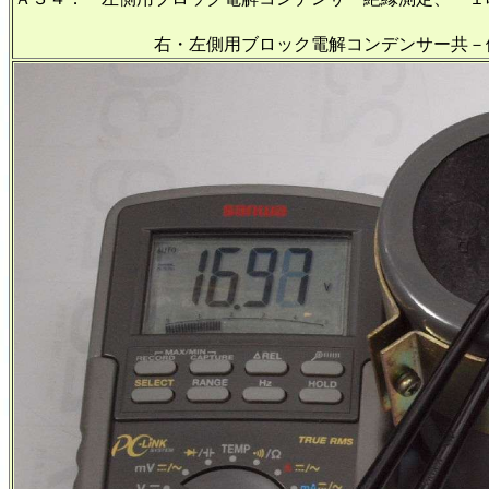
＋側＝５４．９V、
右・左側用ブロック電解コンデンサー共－