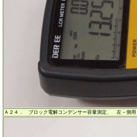
Ａ２４． ブロック電解コンデンサー容量測定、 左－側用