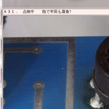
Ａ３１． 点検中 熱で半田も腐食?