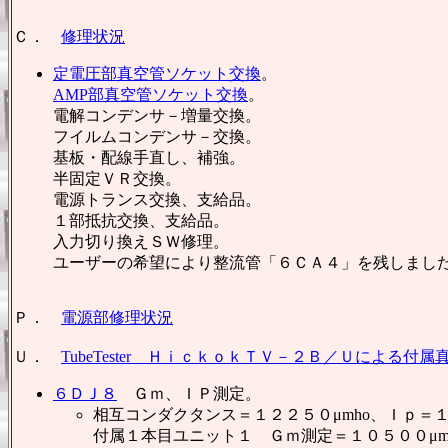
Ｃ．
修理状況
定電圧部真空管ソケット交換
。
AMP部真空管ソケット交換
。
電解コンデンサ－増量交換。
フイルムコンデンサ－交換。
基板・配線手直し、補強。
半固定ＶＲ交換。
電源トランス交換、支給品。
１部抵抗交換、支給品。
入力切り換えＳＷ修理。
ユーザーの希望により整流管「６ＣＡ４」を残しまし
Ｐ．
電源部修理状況
Ｕ．
TubeTester ＨｉｃｋｏｋＴＶ－２Ｂ／Ｕによる付
６ＤＪ８
Ｇｍ、ＩＰ測定。
相互コンダクタンス＝１２２５０μmho、Ｉｐ＝
付属１本目ユニット１ Ｇｍ測定＝１０５００μm