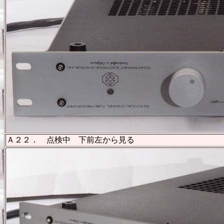
Ａ２２． 点検中 下前左から見る