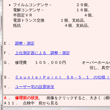
フイルムコンデンサ－ ２９個。
電解コンデンサ－ １６個。
半固定ＶＲ ４個。
電源トランス交換 １個、支給品。
抵抗 ４個、支給品。
Ｅ．
調整・測定
Ｆ．
上位測定器による 調整・測定
Ｇ． 修理費 １０５，０００円 オーバーホール
但し、真空管は別
Ｓ．
ＣｏｕｎｔｅｒＰｏｉｎｔ ＳＡ－５．１ の仕様（
Ｙ．
ユーザー宅の設置状況
Ａ．
修理前の状況
。 画像をクリックすると、大きく（横幅
Ａ１１． 点検中 前から見る