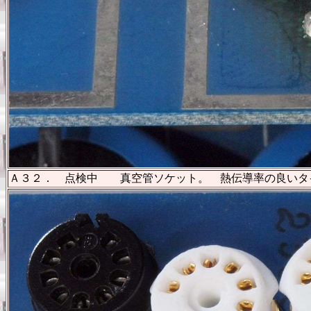
Ａ３２． 点検中 真空管ソケット。 熱伝導率の良いタ