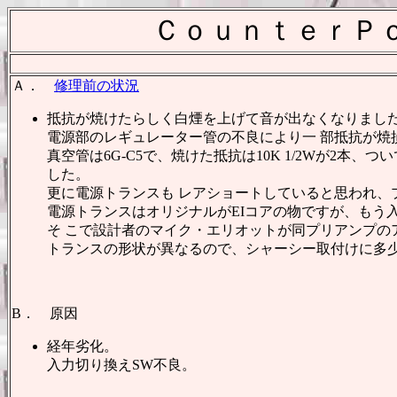
ＣｏｕｎｔｅｒＰ
Ａ．
修理前の状況
抵抗が焼けたらしく白煙を上げて音が出なくなりまし
電源部のレギュレーター管の不良により一 部抵抗が焼
真空管は6G-C5で、焼けた抵抗は10K 1/2Wが2本
した。
更に電源トランスも レアショートしていると思われ、
電源トランスはオリジナルがEIコアの物ですが、もう
そ こで設計者のマイク・エリオットが同プリアンプ
トランスの形状が異なるので、シャーシー取付けに多
B． 原因
経年劣化。
入力切り換えSW不良。