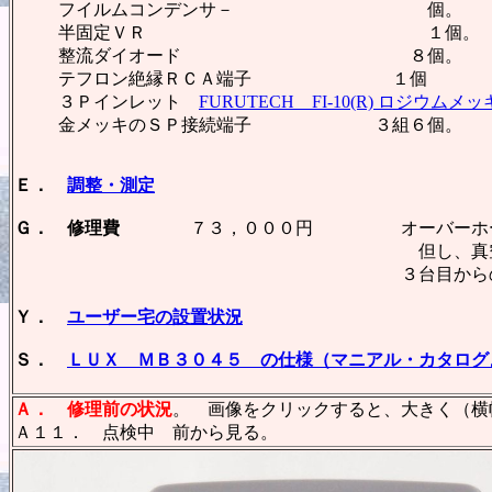
フイルムコンデンサ－ 個。
半固定ＶＲ １個。
整流ダイオード ８個。
テフロン絶縁ＲＣＡ端子 １個
３Ｐインレット
FURUTECH FI-10(R) ロジウムメッ
金メッキのＳＰ接続端子 ３組６個。
Ｅ．
調整・測定
Ｇ． 修理費
７３，０００円 オーバーホー
但し、真空管は別途
３台目からの、お馴染み
Ｙ．
ユーザー宅の設置状況
Ｓ．
ＬＵＸ ＭＢ３０４５ の仕様（マニアル・カタログ
Ａ．
修理前の状況
。 画像をクリックすると、大きく（横幅
Ａ１１． 点検中 前から見る。