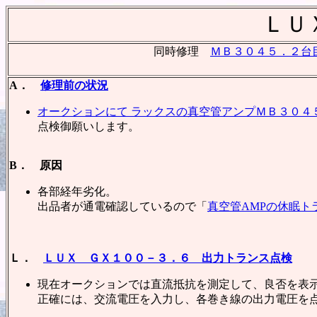
ＬＵ
同時修理
ＭＢ３０４５．２台
A．
修理前の状況
オークションにて ラックスの真空管アンプＭＢ３０４
点検御願いします。
B． 原因
各部経年劣化。
出品者が通電確認しているので「
真空管AMPの休眠ト
Ｌ．
ＬＵＸ ＧＸ１００－３．６ 出力トランス点検
現在オークションでは直流抵抗を測定して、良否を表
正確には、交流電圧を入力し、各巻き線の出力電圧を