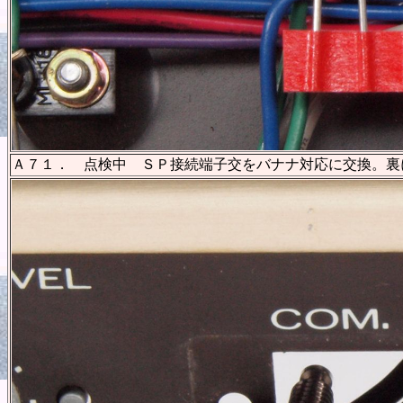
Ａ７１． 点検中 ＳＰ接続端子交をバナナ対応に交換。裏