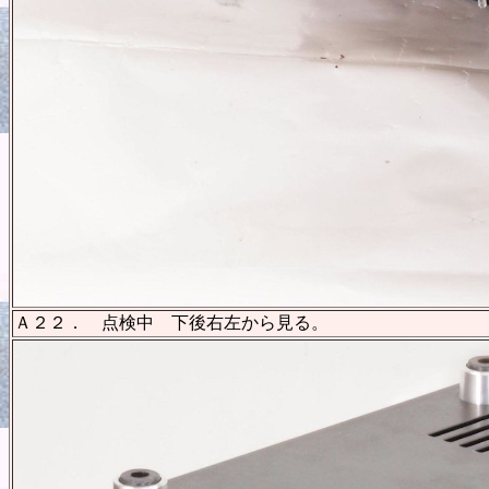
Ａ２２． 点検中 下後右左から見る。