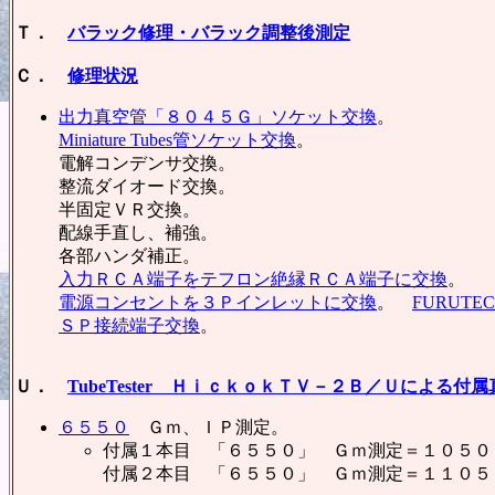
Ｔ．
バラック修理・バラック調整後測定
Ｃ．
修理状況
出力真空管「８０４５Ｇ」ソケット交換
。
Miniature Tubes管ソケット交換
。
電解コンデンサ交換。
整流ダイオード交換。
半固定ＶＲ交換。
配線手直し、補強。
各部ハンダ補正。
入力ＲＣＡ端子をテフロン絶縁ＲＣＡ端子に交換
。
電源コンセントを３Ｐインレットに交換
。
FURUTE
ＳＰ接続端子交換
。
Ｕ．
TubeTester ＨｉｃｋｏｋＴＶ－２Ｂ／Ｕによる付
６５５０
Ｇｍ、ＩＰ測定。
付属１本目 「６５５０」 Ｇｍ測定＝１０５００
付属２本目 「６５５０」 Ｇｍ測定＝１１０５０