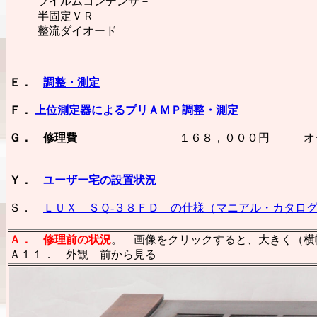
フイルムコンデンサ－
半固定ＶＲ 
整流ダイオード 
Ｅ．
調整・測定
Ｆ．
上位測定器によるプリＡＭＰ調整・測定
Ｇ． 修理費
１６８，０００円 オーバーホー
但し、真空管は
Ｙ．
ユーザー宅の設置状況
Ｓ．
ＬＵＸ ＳＱ-３８ＦＤ の仕様（マニアル・カタロ
Ａ．
修理前の状況
。 画像をクリックすると、大きく（横幅
Ａ１１． 外観 前から見る