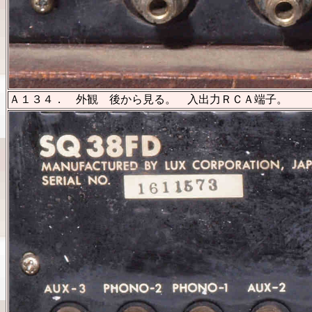
Ａ１３４． 外観 後から見る。 入出力ＲＣＡ端子。