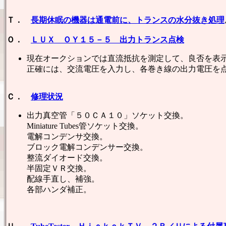
Ｔ．
長期休眠の機器は通電前に、トランスの水分抜き処理
Ｏ．
ＬＵＸ ＯＹ１５－５ 出力トランス点検
現在オークションでは直流抵抗を測定して、良否を表
正確には、交流電圧を入力し、各巻き線の出力電圧を
Ｃ．
修理状況
出力真空管「５０ＣＡ１０」ソケット交換。
Miniature Tubes管ソケット交換。
電解コンデンサ交換。
ブロック電解コンデンサー交換。
整流ダイオード交換。
半固定ＶＲ交換。
配線手直し、補強。
各部ハンダ補正。