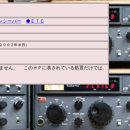
ンシーバー
◆ＥＴＣ
２００２年８月）
有りません。 このＨＰに表されている処置だけでは、