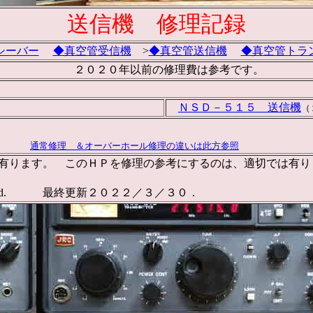
送信機 修理記録
シーバー
◆真空管受信機
>
◆真空管送信機
◆真空管トラ
２０２０年以前の修理費は参考です。
ＮＳＤ－５１５ 送信機
（
通常修理 ＆オーバーホール修理の違いは此方参照
作成して有ります。 このＨＰを修理の参考にするのは、適切では
 right reserved. 最終更新２０２２／３／３０．