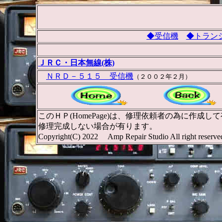
◆受信機
◆トラン
ＪＲＣ・日本無線(株)
ＮＲＤ－５１５ 受信機
（２００２年２月）
このＨＰ(HomePage)は、修理依頼者の為に
修理完成しない場合が有ります。
Copyright(C) 2022 Amp Repair Studio All