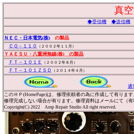
真空
◆受信機
◆送信機
ＮＥＣ・日本電気(株)
の製品
ＣＱ－１１０
（２００２年１１月）
ＹＡＥＳＵ・八重洲無線(株) の製品
ＦＴ－１０１Ｅ
（２００２年８月）
ＦＴ－１０１ＺＳＤ
（２０１４年４月）
通
このＨＰ(HomePage)は、修理依頼者の為に作成して
修理完成しない場合が有ります。修理資料はメールにて（有
Copyright(C) 2022 Amp Repair Studio All right