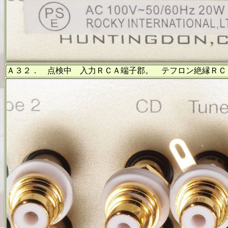
Ａ３２． 点検中 入力ＲＣＡ端子郡。 テフロン絶縁ＲＣ