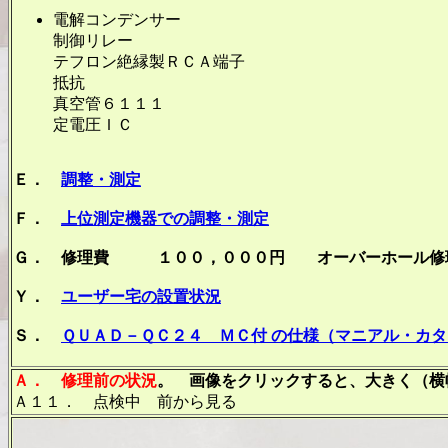
電解コンデンサー
制御リレー
テフロン絶縁製ＲＣＡ端子
抵抗 
真空管６１１
定電圧ＩＣ
Ｅ．
調整・測定
Ｆ．
上位測定機器での調整・測定
Ｇ． 修理費 １００，０００円 オーバーホール修
Ｙ．
ユーザー宅の設置状況
Ｓ．
ＱＵＡＤ－ＱＣ２４ ＭＣ付 の仕様（マニアル・カ
Ａ．
修理前の状況
。 画像をクリックすると、大きく（横幅
Ａ１１． 点検中 前から見る