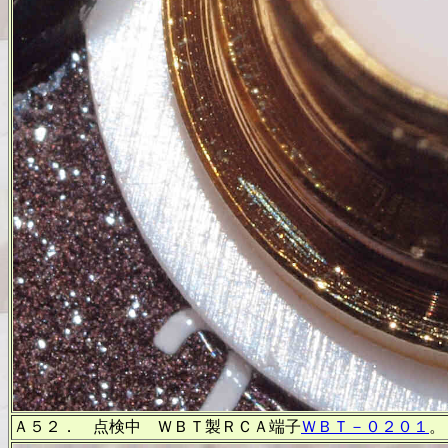
Ａ５２． 点検中 ＷＢＴ製ＲＣＡ端子
ＷＢＴ－０２０１
。