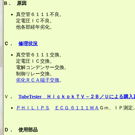
B． 原因
真空管６１１１不良。
定電圧ＩＣ不良。
他各部経年劣化。
Ｃ．
修理状況
真空管６１１１交換。
定電圧ＩＣ交換。
電解コンデンサー交換。
制御リレー交換。
劣化ＲＣＡ端子交換
。
Ｖ
．
TubeTester ＨｉｃｋｏｋＴＶ－２Ｂ／Ｕによる購
ＰＨＩＬＩＰＳ
ＥＣＧ ６１１１ＷＡ
Ｇｍ、ＩＰ測定
Ｄ． 使用部品