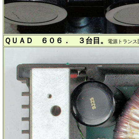
ＱＵＡＤ ６０６． ３台目。
電源トランス