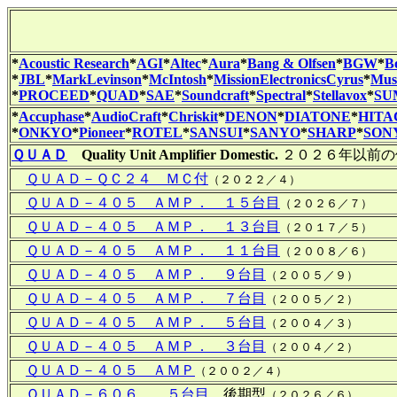
*
Acoustic Research
*
AGI
*
Altec
*
Aura
*
Bang & Olfsen
*
BGW
*
B
*
JBL
*
MarkLevinson
*
McIntosh
*
MissionElectronicsCyrus
*
Musi
*
PROCEED
*
QUAD
*
SAE
*
Soundcraft
*
Spectral
*
Stellavox
*
SU
*
Accuphase
*
AudioCraft
*
Chriskit
*
DENON
*
DIATONE
*
HITA
*
ONKYO
*
Pioneer
*
ROTEL
*
SANSUI
*
SANYO
*
SHARP
*
SON
ＱＵＡＤ
Quality Unit Amplifier Domestic.
２０２６年以前の
ＱＵＡＤ－ＱＣ２４ ＭＣ付
（２０２２／４）
ＱＵＡＤ－４０５ ＡＭＰ． １５台目
（２０２６／７）
ＱＵＡＤ－４０５ ＡＭＰ． １３台目
（２０１７／５）
ＱＵＡＤ－４０５ ＡＭＰ． １１台目
（２００８／６）
ＱＵＡＤ－４０５ ＡＭＰ． ９台目
（２００５／９）
ＱＵＡＤ－４０５ ＡＭＰ． ７台目
（２００５／２）
ＱＵＡＤ－４０５ ＡＭＰ． ５台目
（２００４／３）
ＱＵＡＤ－４０５ ＡＭＰ． ３台目
（２００４／２）
ＱＵＡＤ－４０５ ＡＭＰ
（２００２／４）
ＱＵＡＤ－６０６． ５台目
、後期型
（２０２６／６）