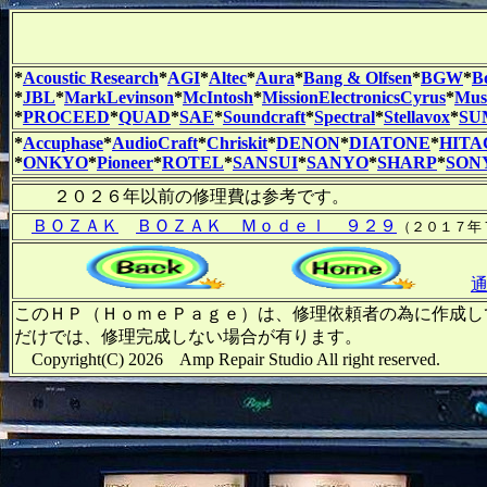
*
Acoustic Research
*
AGI
*
Altec
*
Aura
*
Bang & Olfsen
*
BGW
*
B
*
JBL
*
MarkLevinson
*
McIntosh
*
MissionElectronicsCyrus
*
Musi
*
PROCEED
*
QUAD
*
SAE
*
Soundcraft
*
Spectral
*
Stellavox
*
SU
*
Accuphase
*
AudioCraft
*
Chriskit
*
DENON
*
DIATONE
*
HITA
*
ONKYO
*
Pioneer
*
ROTEL
*
SANSUI
*
SANYO
*
SHARP
*
SON
２０２６年以前の修理費は参考です。
ＢＯＺＡＫ
ＢＯＺＡＫ Ｍｏｄｅｌ ９２９
（２０１７年
このＨＰ（ＨｏｍｅＰａｇｅ）は、修理依頼者の為に作成し
だけでは、修理完成しない場合が有ります。
Copyright(C) 2026 Amp Repair Studio All right