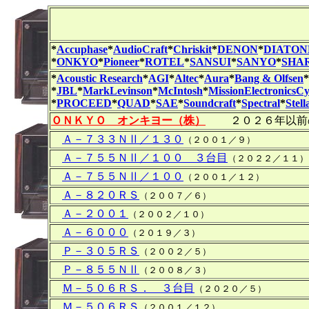
*
Accuphase
*
AudioCraft
*
Chriskit
*
DENON
*
DIATON
*
ONKYO
*
Pioneer
*
ROTEL
*
SANSUI
*
SANYO
*
SHA
*
Acoustic Research
*
AGI
*
Altec
*
Aura
*
Bang & Olfsen
*
*
JBL
*
MarkLevinson
*
McIntosh
*
MissionElectronicsC
*
PROCEED
*
QUAD
*
SAE
*
Soundcraft
*
Spectral
*
Stell
ＯＮＫＹＯ オンキヨー（株）
２０２６年以前の
Ａ－７３３ＮⅡ／１３０
（２００１／９）
Ａ－７５５ＮⅡ／１００ ３台目
（２０２２／１１）
Ａ－７５５ＮⅡ／１００
（２００１／１２）
Ａ－８２０ＲＳ
（２００７／６）
Ａ－２００１
（２００２／１０）
Ａ－６０００
（２０１９／３）
Ｐ－３０５ＲＳ
（２００２／５）
Ｐ－８５５ＮⅡ
（２００８／３）
Ｍ－５０６ＲＳ． ３台目
（２０２０／５）
Ｍ－５０６ＲＳ
（２００１／１２）