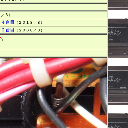
５／６）
 ４台目
（２０１８／８）
 ２台目
（２００８／３）
い
。