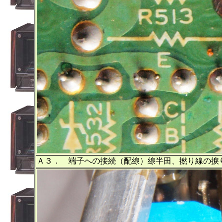
Ａ３． 端子への接続（配線）線半田、撚り線の捩