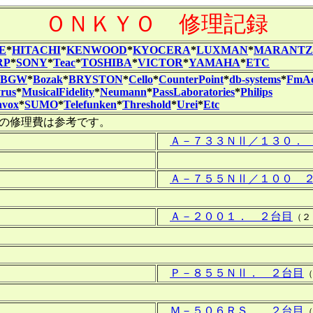
ＯＮＫＹＯ 修理記録
E
*
HITACHI
*
KENWOOD
*
KYOCERA
*
LUXMAN
*
MARANTZ
RP
*
SONY
*
Teac
*
TOSHIBA
*
VICTOR
*
YAMAHA
*
ETC
BGW
*
Bozak
*
BRYSTON
*
Cello
*
CounterPoint
*
db-systems
*
FmAc
yrus
*
MusicalFidelity
*
Neumann
*
PassLaboratories
*
Philips
avox
*
SUMO
*
Telefunken
*
Threshold
*
Urei
*
Etc
修理費は参考です。
Ａ－７３３ＮⅡ／１３０．
Ａ－７５５ＮⅡ／１００ 
Ａ－２００１． ２台目
（２
Ｐ－８５５ＮⅡ． ２台目
（
Ｍ－５０６ＲＳ． ２台目
（