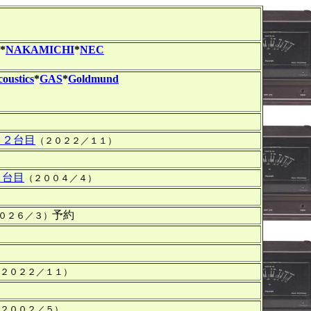
*
NAKAMICHI
*
NEC
oustics
*
GAS
*
Goldmund
 ２台目
（２０２２／１１）
２台目
（２００４／４）
予約
０２６／３）
２０２２／１１）
２００２／５）