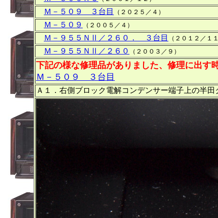
Ｍ－５０９ ３台目
（２０２５／４）
Ｍ－５０９
（２００５／４）
Ｍ－９５５ＮⅡ／２６０． ３台目
（２０１２／１
Ｍ－９５５ＮⅡ／２６０
（２００３／９）
下記の様な修理品がありました、修理に出す
Ｍ－５０９ ３台目
Ａ１．右側ブロック電解コンデンサー端子上の半田