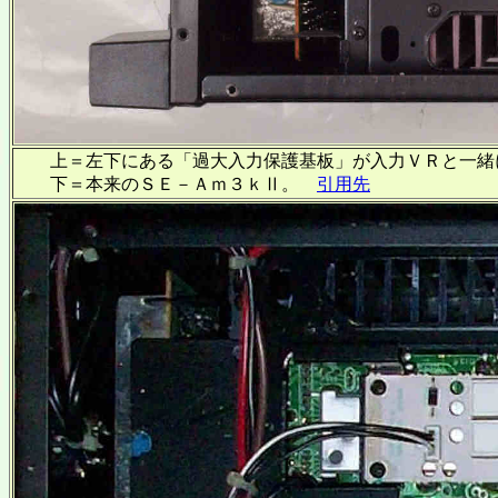
上＝左下にある「過大入力保護基板」が入力ＶＲと一緒
下＝本来のＳＥ－Ａｍ３ｋⅡ。
引用先