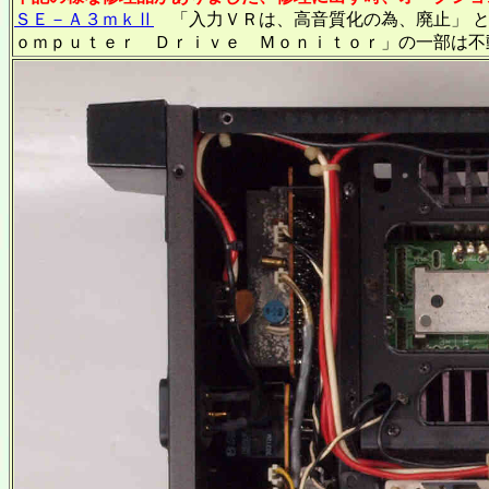
ＳＥ－Ａ３ｍｋⅡ
「入力ＶＲは、高音質化の為、廃止」 と
ｏｍｐｕｔｅｒ Ｄｒｉｖｅ Ｍｏｎｉｔｏｒ」の一部は不