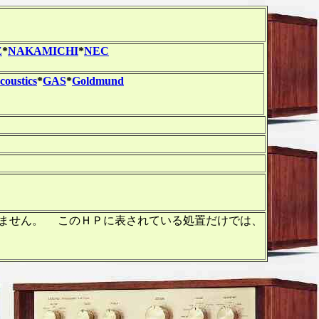
Z
*
NAKAMICHI
*
NEC
oustics
*
GAS
*
Goldmund
有りません。 このＨＰに表されている処置だけでは、