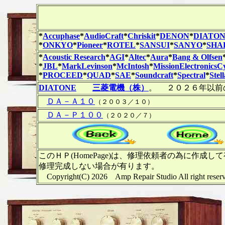
*
Accuphase
*
AudioCraft
*
Chriskit
*
DENON
*
DIATO
*
ONKYO
*
Pioneer
*
ROTEL
*
SANSUI
*
SANYO
*
SHA
*
Acoustic Research
*
AGI
*
Altec
*
Aura
*
Bang & Olfsen
*
JBL
*
MarkLevinson
*
McIntosh
*
MissionElectronicsC
*
PROCEED
*
QUAD
*
SAE
*
Soundcraft
*
Spectral
*
Stel
DIATONE
三菱電機（株）
。 ２０２６年以前
ＤＡ－Ａ１０
（２００３／１０）
ＤＡ－Ｐ１００
（２０２０／７）
このＨＰ(HomePage)は、修理依頼者の為に
修理完成しない場合が有ります。
Copyright(C) 2026 Amp Repair Studio A