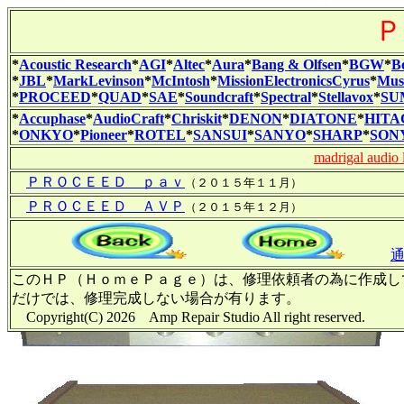
Ｐ
*
Acoustic Research
*
AGI
*
Altec
*
Aura
*
Bang & Olfsen
*
BGW
*
B
*
JBL
*
MarkLevinson
*
McIntosh
*
MissionElectronicsCyrus
*
Musi
*
PROCEED
*
QUAD
*
SAE
*
Soundcraft
*
Spectral
*
Stellavox
*
SU
*
Accuphase
*
AudioCraft
*
Chriskit
*
DENON
*
DIATONE
*
HITA
*
ONKYO
*
Pioneer
*
ROTEL
*
SANSUI
*
SANYO
*
SHARP
*
SON
madrigal audio 
ＰＲＯＣＥＥＤ ｐａｖ
（２０１５年１１月）
ＰＲＯＣＥＥＤ ＡＶＰ
（２０１５年１２月）
このＨＰ（ＨｏｍｅＰａｇｅ）は、修理依頼者の為に作成し
だけでは、修理完成しない場合が有ります。
Copyright(C) 2026 Amp Repair Studio All righ