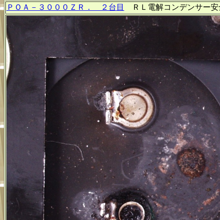
ＰＯＡ－３０００ＺＲ． ２台目
ＲＬ電解コンデンサー安