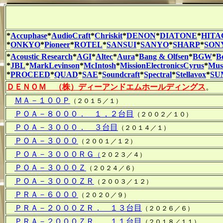
*
Accuphase
*
AudioCraft
*
Chriskit
*
DENON
*
DIATONE
*
HITA
*
ONKYO
*
Pioneer
*
ROTEL
*
SANSUI
*
SANYO
*
SHARP
*
SON
*
Acoustic Research
*
AGI
*
Altec
*
Aura
*
Bang & Olfsen
*
BGW
*
B
*
JBL
*
MarkLevinson
*
McIntosh
*
MissionElectronicsCyrus
*
Musi
*
PROCEED
*
QUAD
*
SAE
*
Soundcraft
*
Spectral
*
Stellavox
*
SU
ＤＥＮＯＭ （株）ディーアンドエムホールディングス
。 
ＭＡ－１００Ｐ
（２０１５／１）
ＰＯＡ－８０００． １，２台目
（２００２／１０）
ＰＯＡ－３０００． ３台目
（２０１４／１）
ＰＯＡ－３０００
（２００１／１２）
ＰＯＡ－３０００ＲＧ
（
２０２３／４）
ＰＯＡ－３０００Ｚ
（２０２４／６）
ＰＯＡ－３０００ＺＲ
（２００３／１２）
ＰＲＡ－６０００
（２０２０／９）
ＰＲＡ－２０００ＺＲ． １３台目
（２０２６／６）
ＰＲＡ－２０００ＺＲ． １１台目
（２０１８／１１）