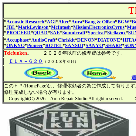
T
*
Acoustic Research
*
AGI
*
Altec
*
Aura
*
Bang & Olfsen
*
BGW
*
B
*
JBL
*
MarkLevinson
*
McIntosh
*
MissionElectronicsCyrus
*
Musi
*
PROCEED
*
QUAD
*
SAE
*
Soundcraft
*
Spectral
*
Stellavox
*
SU
*
Accuphase
*
AudioCraft
*
Chriskit
*
DENON
*
DIATONE
*
HITA
*
ONKYO
*
Pioneer
*
ROTEL
*
SANSUI
*
SANYO
*
SHARP
*
SON
Telefunken
。 ２０２６年以前の修理費は参考です。
ＥＬＡ－６２０
（２０１８年６月）
このＨＰ(HomePage)は、修理依頼者の為に作成して有
修理完成しない場合が有ります。
Copyright(C) 2026 Amp Repair Studio All right 