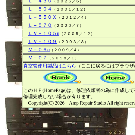
Ｌ－４３０
（２０２６／６）
Ｌ－５０４
（２００１／１２）
Ｌ－５５０Ｘ
（２０１２／４）
Ｌ－５７０
（２０２０／７）
ＬＶ－１０５u
（２００５／１２）
ＬＶ－１０９
（２００３／８）
Ｍ－０６α
（２００９／４）
Ｍ－０７
（２０１８／１）
真空管使用製品はこちら
（ここに戻るにはブラウザ
このＨＰ(HomePage)は、修理依頼者の為に
修理完成しない場合が有ります。
Copyright(C) 2026 Amp Repair Studio Al