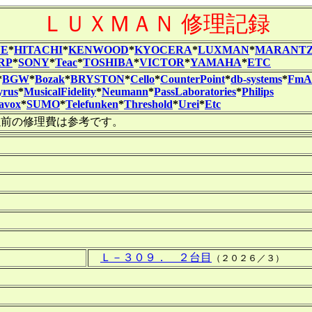
ＬＵＸＭＡＮ 修理記録
NE
*
HITACHI
*
KENWOOD
*
KYOCERA
*
LUXMAN
*
MARANT
RP
*
SONY
*
Teac
*
TOSHIBA
*
VICTOR
*
YAMAHA
*
ETC
*
BGW
*
Bozak
*
BRYSTON
*
Cello
*
CounterPoint
*
db-systems
*
FmAc
yrus
*
MusicalFidelity
*
Neumann
*
PassLaboratories
*
Philips
lavox
*
SUMO
*
Telefunken
*
Threshold
*
Urei
*
Etc
前の修理費は参考です。
Ｌ－３０９． ２台目
（２０２６／３）