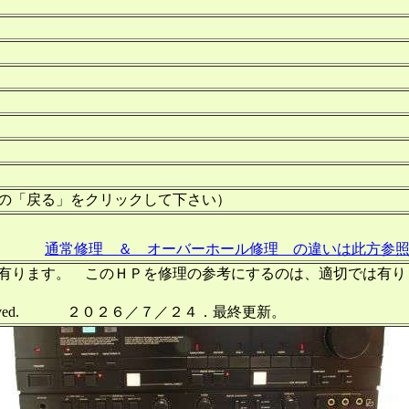
の「戻る」をクリックして下さい）
通常修理 ＆ オーバーホール修理 の違いは此方参
作成して有ります。 このＨＰを修理の参考にするのは、適切では
l right reserved. ２０２６／７／２４．最終更新。