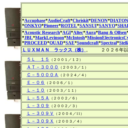
*
Accuphase
*
AudioCraft
*
Chriskit
*
DENON
*
DIATO
*
ONKYO
*
Pioneer
*
ROTEL
*
SANSUI
*
SANYO
*
SHA
*
Acoustic Research
*
AGI
*
Altec
*
Aura
*
Bang & Olfsen
*
JBL
*
MarkLevinson
*
McIntosh
*
MissionElectronicsC
*
PROCEED
*
QUAD
*
SAE
*
Soundcraft
*
Spectral
*
Stel
ＬＵＸＭＡＮ ラックス（株）
。 ２０２６年以
５Ｌ １５
（２００１／１２）
ＡＴ－３０００
（２００３／１）
Ｃ－５０００Ａ
（２０２４／４）
Ｅ－０６
（２００６／１）
Ｌ－１０
（２００３／１１）
Ｌ－５５Ａ
（２００２／６）
Ｌ－３０９
（２００２／３）
Ｌ－３０９Ｖ
（２００４／11）
Ｌ－３０９Ｘ
（２００３／４）