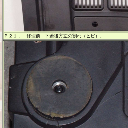
Ｐ２１． 修理前 下蓋後方左の割れ（ヒビ）。