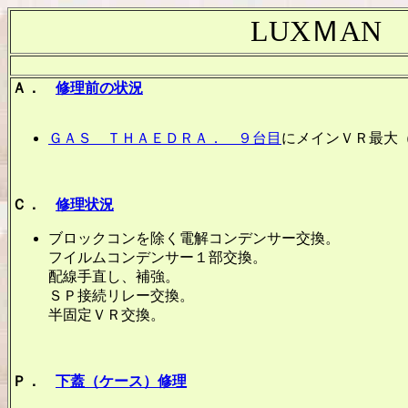
LUXＭA
Ａ．
修理前の状況
ＧＡＳ ＴＨＡＥＤＲＡ． ９台目
にメインＶＲ最大
Ｃ．
修理状況
ブロックコンを除く電解コンデンサー交換。
フイルムコンデンサー１部交換。
配線手直し、補強。
ＳＰ接続リレー交換。
半固定ＶＲ交換。
Ｐ．
下蓋（ケース）修理