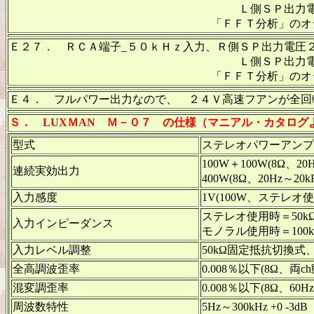
Ｌ側ＳＰ出力電圧２９Ｖ＝１０５Ｗ
「ＦＦＴ分析」のオシロのカーソル周波
Ｅ２７． ＲＣＡ端子_５０ｋＨｚ入力、Ｒ側ＳＰ出力電圧
Ｌ側ＳＰ出力電圧２９Ｖ＝１０５Ｗ
「ＦＦＴ分析」のオシロのカーソル周波
Ｅ４． フルパワー出力なので、 ２４Ｖ高速フアンが全回
Ｓ．
LUXＭAN Ｍ－０７ の仕様（マニアル・カタログ
型式
ステレオパワーアンプ
100W＋100W(8Ω、2
連続実効出力
400W(8Ω、20Hz～
入力感度
1V(100W、ステレオ
ステレオ使用時＝50kΩ(Coa
入力インピーダンス
モノラル使用時＝100k
入力レベル調整
50kΩ固定抵抗切換式、1
全高調波歪率
0.008％以下(8Ω、両
混変調歪率
0.008％以下(8Ω、60Hz:
周波数特性
5Hz～300kHz +0 -3dB