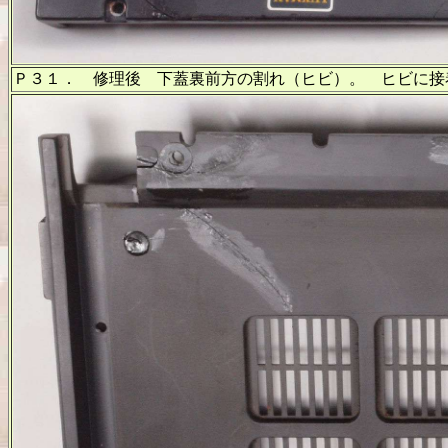
Ｐ３１． 修理後 下蓋裏前方の割れ（ヒビ）。 ヒビに接