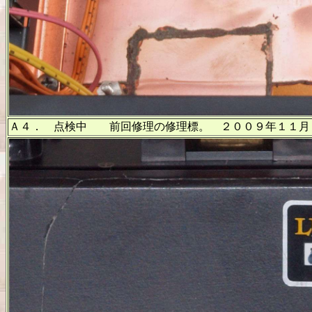
Ａ４． 点検中 前回修理の修理標。 ２００９年１１月