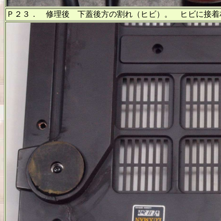
Ｐ２３． 修理後 下蓋後方の割れ（ヒビ）。 ヒビに接着