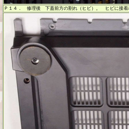
Ｐ１４． 修理後 下蓋前方の割れ（ヒビ）。 ヒビに接着