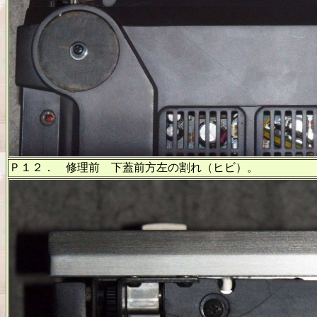
Ｐ１２． 修理前 下蓋前方左の割れ（ヒビ）。