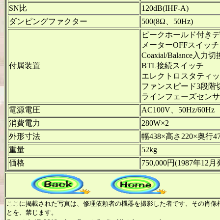
SN比
120dB(IHF-A)
ダンピングファクター
500(8Ω、50Hz)
ピークホールド付きデ
メーターOFFスイッチ
Coaxial/Balance
付属装置
BTL接続スイッチ
エレクトロスタティッ
ファンスピード3段階
ラインフェーズセンサ
電源電圧
AC100V、50Hz/60Hz
消費電力
280W×2
外形寸法
幅438×高さ220×奥行4
重量
52kg
価格
750,000円(1987年12
m-
ここに掲載された写真は、修理依頼者の機器を撮影した者です、その肖像
とを、禁じます。