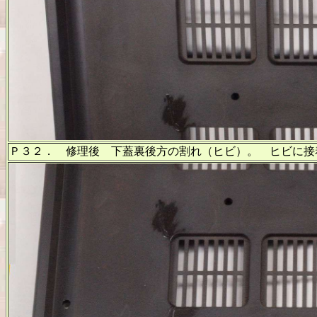
Ｐ３２． 修理後 下蓋裏後方の割れ（ヒビ）。 ヒビに接