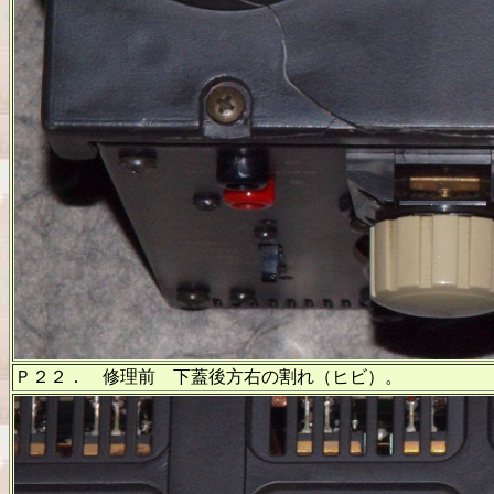
Ｐ２２． 修理前 下蓋後方右の割れ（ヒビ）。