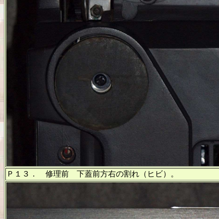
Ｐ１３． 修理前 下蓋前方右の割れ（ヒビ）。