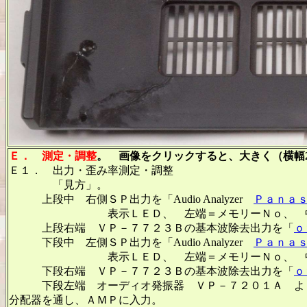
Ｅ．
測定・調整
。 画像をクリックすると、大きく（横幅2
Ｅ１． 出力・歪み率測定・調整
「見方」。
上段中 右側ＳＰ出力を「Audio Analyzer
Ｐａｎａ
表示ＬＥＤ、 左端＝メモリーＮｏ、 中左＝周
上段右端 ＶＰ－７７２３Ｂの基本波除去出力を「
ｏ
下段中 左側ＳＰ出力を「Audio Analyzer
Ｐａｎａ
表示ＬＥＤ、 左端＝メモリーＮｏ、 中左＝周
下段右端 ＶＰ－７７２３Ｂの基本波除去出力を「
ｏ
下段左端 オーディオ発振器 ＶＰ－７２０１Ａ より５
分配器を通し、ＡＭＰに入力。