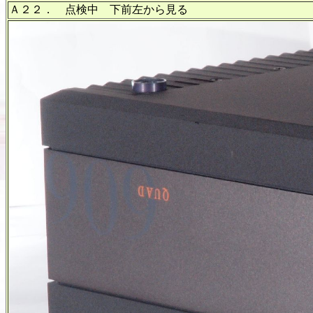
Ａ２２． 点検中 下前左から見る