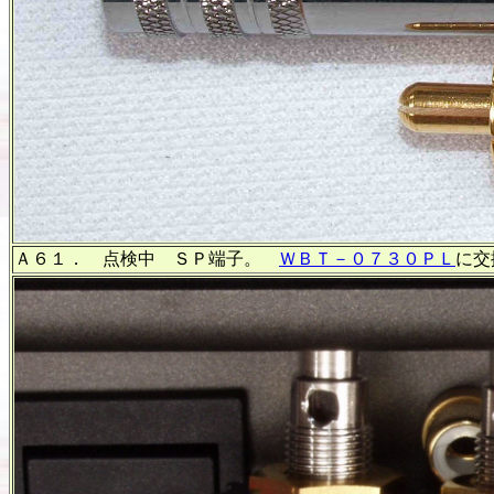
Ａ６１． 点検中 ＳＰ端子。
ＷＢＴ－０７３０ＰＬ
に交