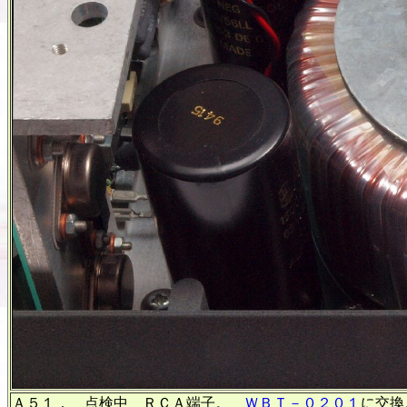
Ａ５１． 点検中 ＲＣＡ端子。
ＷＢＴ－０２０１
に交換