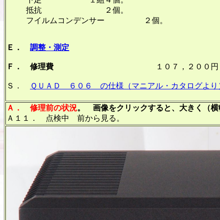
抵抗 ２個。
フイルムコンデンサー ２個。
Ｅ．
調整・測定
Ｆ． 修理費
１０７，２００円 オーバ
Ｓ．
ＱＵＡＤ ６０６ の仕様（マニアル・カタログより
Ａ． 修理前の状況
。 画像をクリックすると、大きく（横幅
Ａ１１． 点検中 前から見る。