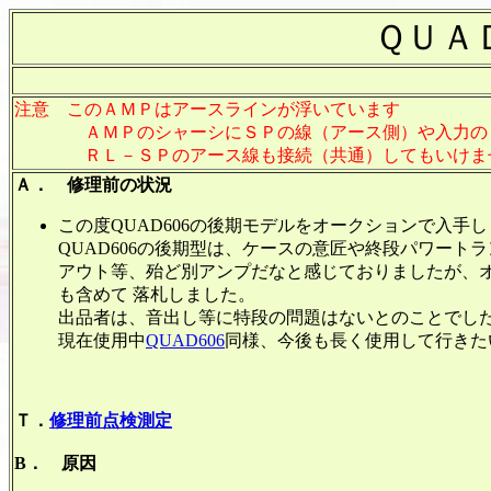
ＱＵＡ
注意 このＡＭＰはアースラインが浮いています
ＡＭＰのシャーシにＳＰの線（アース側）や入力のＲ
ＲＬ－ＳＰのアース線も接続（共通）してもいけま
Ａ． 修理前の状況
この度QUAD606の後期モデルをオークションで入手
QUAD606の後期型は、ケースの意匠や終段パワート
アウト等、殆ど別アンプだなと感じておりましたが、
も含めて 落札しました。
出品者は、音出し等に特段の問題はないとのことでした
現在使用中
QUAD606
同様、今後も長く使用して行きた
Ｔ．
修理前点検測定
B． 原因