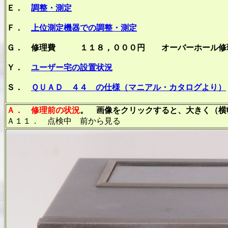
Ｅ．
調整・測定
Ｆ．
上位測定機器での調整・測定
Ｇ． 修理費 １１８，０００円 オーバーホール修
Ｙ．
ユーザー宅の設置状況
Ｓ．
ＱＵＡＤ ４４ の仕様（マニアル・カタログより）
Ａ．
修理前の状況
。 画像をクリックすると、大きく（横幅
Ａ１１． 点検中 前から見る