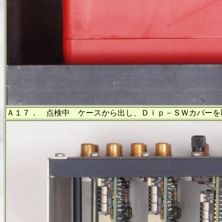
Ａ１７． 点検中 ケースから出し、Ｄｉｐ－ＳＷカバーを