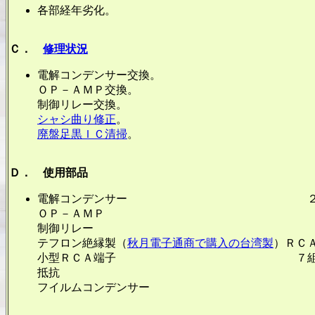
各部経年劣化。
Ｃ．
修理状況
電解コンデンサー交換。
ＯＰ－ＡＭＰ交換。
制御リレー交換。
シャシ曲り修正
。
廃盤足黒ＩＣ清掃
。
Ｄ． 使用部品
電解コンデンサー ２１
ＯＰ－ＡＭＰ １４
制御リレー １
テフロン絶縁製（
秋月電子通商で購入の台湾製
）ＲＣ
小型ＲＣＡ端子 ７組１
抵抗 ２
フイルムコンデンサー １