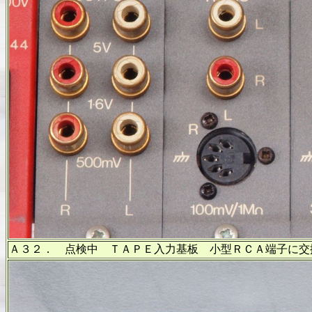
Ａ３２． 点検中 ＴＡＰＥ入力基板 小型ＲＣＡ端子に交