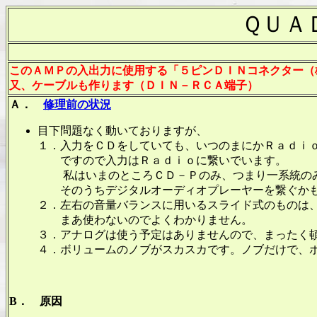
ＱＵＡ
このＡＭＰの入出力に使用する「５ピンＤＩＮコネクター（
又、ケーブルも作ります（ＤＩＮ－ＲＣＡ端子）
Ａ．
修理前の状況
目下問題なく動いておりますが、
１．入力をＣＤをしていても、いつのまにかＲａｄｉ
ですので入力はＲａｄｉｏに繋いでいます。
私はいまのところＣＤ－Ｐのみ、つまり一系統の
そのうちデジタルオーディオプレーヤーを繋ぐかも
２．左右の音量バランスに用いるスライド式のものは
まあ使わないのでよくわかりません。
３．アナログは使う予定はありませんので、まったく
４．ボリュームのノブがスカスカです。ノブだけで、
B． 原因