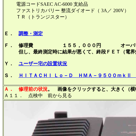
電源コードSAEC AC-6000 支給
ファストリカバリー 整流ダイオード（ 3A／ 2
ＴＲ（トランジスター
Ｅ．
調整・測定
Ｆ． 修理費 １５５，０００円 オーバー
但し、最終測定時に結果が悪くて、終段ＦＥＴ（電界効
Ｙ．
ユーザー宅の設置状況
Ｓ．
ＨＩＴＡＣＨＩ Ｌｏ－Ｄ ＨＭＡ－９５００ｍｋⅡ
Ａ．
修理前の状況
。 画像をクリックすると、大きく（横幅
Ａ１１． 点検中 前から見る