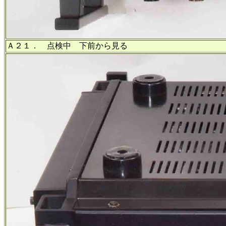
Ａ２１． 点検中 下前から見る