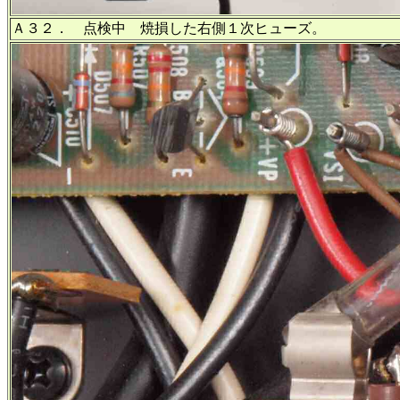
Ａ３２． 点検中 焼損した右側１次ヒューズ。