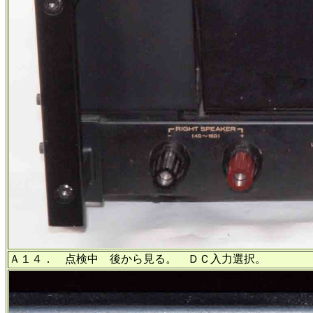
Ａ１４． 点検中 後から見る。 ＤＣ入力選択。