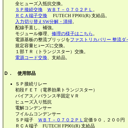
全ヒューズ入抵抗交換。
ＳＰ接続交換
ＷＢＴ－０７０２ＰＬ
。
ＲＣＡ端子交換
FUTECH FP901(R) 支給品。
入力切り替えSW分解・清掃
。
配線手直し、補強。
モジュール修理、
修理の様子はこちら
。
電源基板の整流ブリッジを
ファストリカバリー 整流ダイオ
規定容量ヒｭーズに交換。
１部ＴＲ（トランジスター）交換。
電源コード交換
、支給品。
Ｄ． 使用部品
ＳＰ接続リレー
初段ＦＥＴ（電界効果トランジス
バイアス／バランス半固定Ｖ
ヒューズ入り抵抗
電解コンデンサー 
フイルムコンデンサ
ＳＰ端子
ＷＢＴ－０７０２ＰＬ
定価９０，２
ＲＣＡ端子 FUTECH FP901(R) 支給