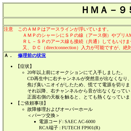
ＨＭＡ－９
注意 このＡＭＰはアースラインが浮いています。
ＡＭＰのシャーシにＳＰの線（アース側）やプリAMP
ＲＬ－ＳＰのアース線も接続（共通）してもいけませ
又、ＤＣ（directconnection）入力が可能ですが、
Ａ．
修理前の状況
【症状】
20年以上前にオークションにて入手しました。
CD再生中に右チャンネルが突然音が出なくなり
焦げ臭いニオイがしたため、慌てて電源を切りま
それ以降、右チャンネルから音が出なくなってい
正面右側の天板を触ると、とても熱くなっていま
【ご依頼事項】
故障修理およびオーバーホール
＜パーツ交換＞
電源コード: SAEC AC-6000
RCA端子 : FUTECH FP901(R)