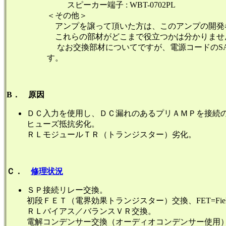
スピーカー端子 : WBT-0702PL
＜その他＞
アンプを譲って頂いた方は、このアンプの開発者
これらの部材がどこまで役立つかは分かりませ
なお交換部材についてですが、電源コードのSAE
す。
B． 原因
ＤＣ入力を使用し、ＤＣ漏れのあるプリＡＭＰを接続
ヒューズ抵抗劣化。
ＲＬモジュールＴＲ（トランジスター）劣化。
Ｃ．
修理状況
ＳＰ接続リレー交換。
初段ＦＥＴ（電界効果トランジスター）交換、FET=Field effect
ＲＬバイアス／バランスＶＲ交換。
電解コンデンサー交換（オーディオコンデンサー使用