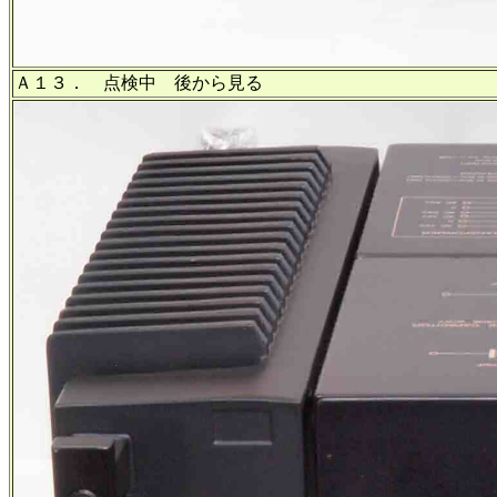
Ａ１３． 点検中 後から見る