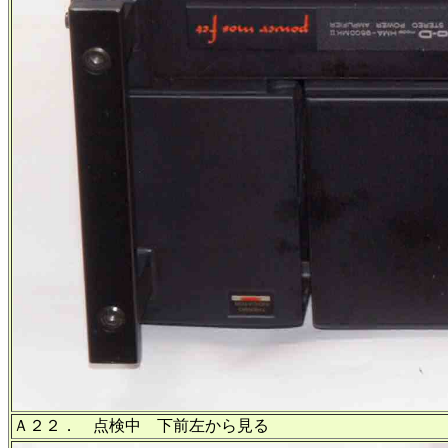
Ａ２２． 点検中 下前左から見る